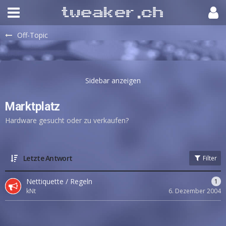
Off-Topic
Marktplatz
Hardware gesucht oder zu verkaufen?
Letzte Antwort
Filter
Nettiquette / Regeln
1
kNt
6. Dezember 2004