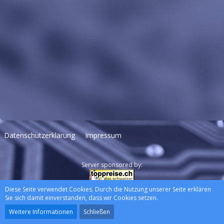
Datenschutzerklärung
Impressum
Server sponsored by:
Diese Seite verwendet Cookies. Durch die Nutzung unserer Seite erklären
Community-Software:
WoltLab Suite™
Sie sich damit einverstanden, dass wir Cookies setzen.
Stil:
Lucent
, erstellt von
wewexmedia
Weitere Informationen
Schließen