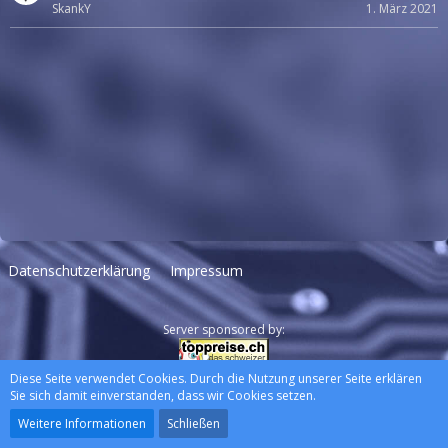
SkankY
1. März 2021
Datenschutzerklärung
Impressum
Server sponsored by:
Diese Seite verwendet Cookies. Durch die Nutzung unserer Seite erklären
Community-Software:
WoltLab Suite™
Sie sich damit einverstanden, dass wir Cookies setzen.
Stil:
Lucent
, erstellt von
wewexmedia
Weitere Informationen
Schließen