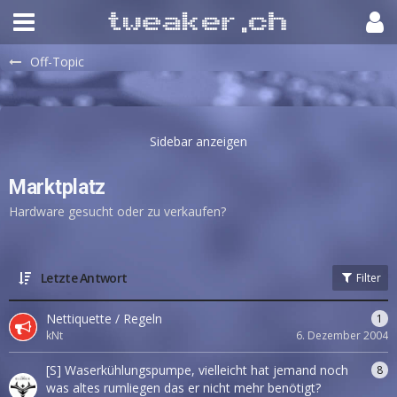
Off-Topic
Marktplatz
Hardware gesucht oder zu verkaufen?
Letzte Antwort
Filter
Nettiquette / Regeln
1
kNt
6. Dezember 2004
[S] Waserkühlungspumpe, vielleicht hat jemand noch
8
was altes rumliegen das er nicht mehr benötigt?