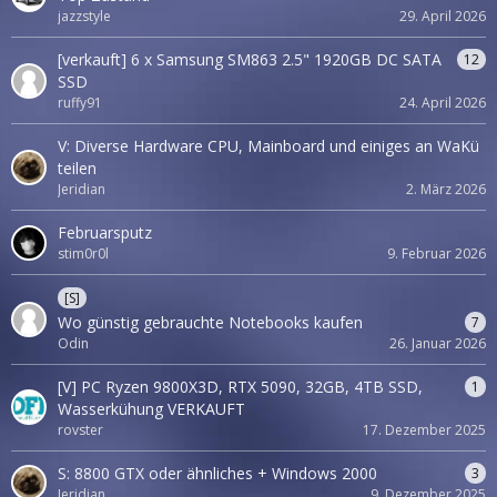
jazzstyle
29. April 2026
[verkauft] 6 x Samsung SM863 2.5" 1920GB DC SATA
12
SSD
ruffy91
24. April 2026
V: Diverse Hardware CPU, Mainboard und einiges an WaKü
teilen
Jeridian
2. März 2026
Februarsputz
stim0r0l
9. Februar 2026
[S]
Wo günstig gebrauchte Notebooks kaufen
7
Odin
26. Januar 2026
[V] PC Ryzen 9800X3D, RTX 5090, 32GB, 4TB SSD,
1
Wasserkühung VERKAUFT
rovster
17. Dezember 2025
S: 8800 GTX oder ähnliches + Windows 2000
3
Jeridian
9. Dezember 2025