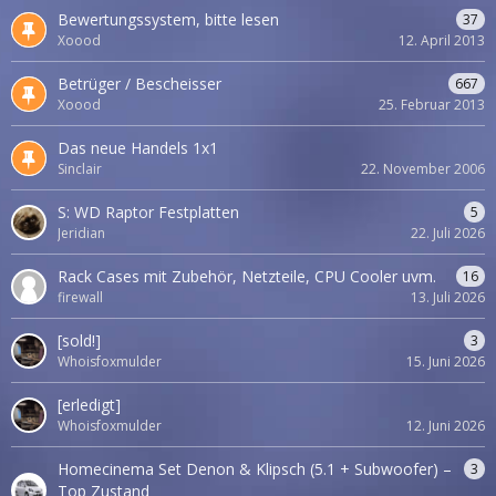
Bewertungssystem, bitte lesen
37
Xoood
12. April 2013
Betrüger / Bescheisser
667
Xoood
25. Februar 2013
Das neue Handels 1x1
Sinclair
22. November 2006
S: WD Raptor Festplatten
5
Jeridian
22. Juli 2026
Rack Cases mit Zubehör, Netzteile, CPU Cooler uvm.
16
firewall
13. Juli 2026
[sold!]
3
Whoisfoxmulder
15. Juni 2026
[erledigt]
Whoisfoxmulder
12. Juni 2026
Homecinema Set Denon & Klipsch (5.1 + Subwoofer) –
3
Top Zustand