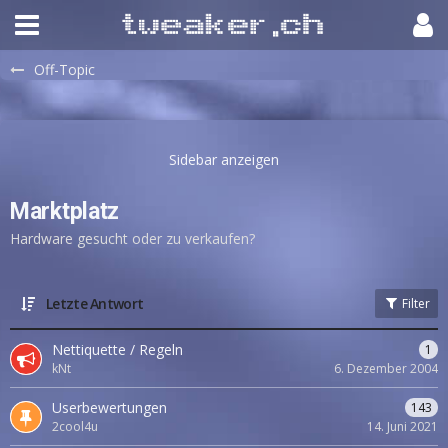
Off-Topic
Marktplatz
Hardware gesucht oder zu verkaufen?
Letzte Antwort
Filter
Nettiquette / Regeln
1
kNt
6. Dezember 2004
Userbewertungen
143
2cool4u
14. Juni 2021