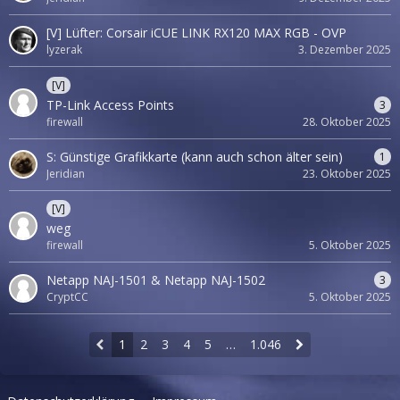
[V] Lüfter: Corsair iCUE LINK RX120 MAX RGB - OVP
lyzerak
3. Dezember 2025
[V]
TP-Link Access Points
3
firewall
28. Oktober 2025
S: Günstige Grafikkarte (kann auch schon älter sein)
1
Jeridian
23. Oktober 2025
[V]
weg
firewall
5. Oktober 2025
Netapp NAJ-1501 & Netapp NAJ-1502
3
CryptCC
5. Oktober 2025
1
2
3
4
5
…
1.046