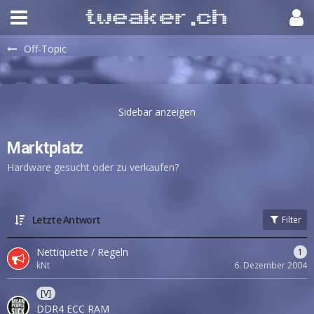
Off-Topic
Marktplatz
Hardware gesucht oder zu verkaufen?
Letzte Antwort
Filter
Nettiquette / Regeln
1
kNt
6. Dezember 2004
[V]
DDR4 ECC RAM