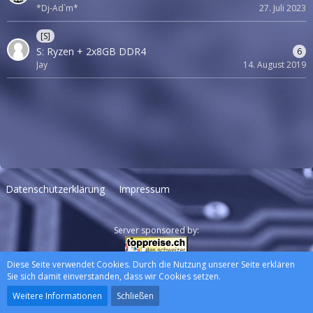
*Dj-Ad`m*
27. Juli 2023
[S]
S: Ryzen + 2x8GB DDR4
6
Jay
14. August 2019
Datenschutzerklärung
Impressum
Server sponsored by:
Diese Seite verwendet Cookies. Durch die Nutzung unserer Seite erklären
Community-Software:
WoltLab Suite™
Sie sich damit einverstanden, dass wir Cookies setzen.
Stil:
Lucent
, erstellt von
wewexmedia
Weitere Informationen
Schließen