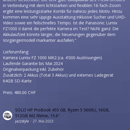
in Verbindung mit dem lichtstarken und flexiblen 16-fach-Zoom
ergibt eine leistungsstarke Kombi für nahezu jedes Motiv. Hinzu
kommen eine sehr üppige Ausstattung inklusive Sucher und UHD-
Video sowie ein feilschnelles Tempo. Ist die Panasonic Lumix
FZ1000 II damit die perfekte Kamera im Test? Nicht ganz: Die
Akkulaufzeit könnte länger, die Neuerungen gegenüber dem
Vorgängermodell markanter ausfallen."
Lieferumfang:
Kamera Lumix FZ 1000 MK2 (ca. 4'000 Auslösungen)
Laufende Garantie bis Mai 2024
Originalverpackung inkl. Zubehör
Zusätzlich: 2 Akkus (Total 3 Akkus) und externes Ladegerät
64GB SD-Karte
Preis: 480.00 CHF
SOLD HP ProBook 455 G8, Ryzen 5 5600U, 16GB,
512GB M2 NVme, 15.6"
jazzstyle
27. Mai 2023