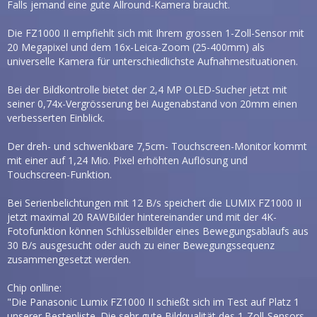
Falls jemand eine gute Allround-Kamera braucht.
Die FZ1000 II empfiehlt sich mit Ihrem grossen 1-Zoll-Sensor mit
20 Megapixel und dem 16x-Leica-Zoom (25-400mm) als
universelle Kamera für unterschiedlichste Aufnahmesituationen.
Bei der Bildkontrolle bietet der 2,4 MP OLED-Sucher jetzt mit
seiner 0,74x-Vergrösserung bei Augenabstand von 20mm einen
verbesserten Einblick.
Der dreh- und schwenkbare 7,5cm- Touchscreen-Monitor kommt
mit einer auf 1,24 Mio. Pixel erhöhten Auflösung und
Touchscreen-Funktion.
Bei Serienbelichtungen mit 12 B/s speichert die LUMIX FZ1000 II
jetzt maximal 20 RAWBilder hintereinander und mit der 4K-
Fotofunktion können Schlüsselbilder eines Bewegungsablaufs aus
30 B/s ausgesucht oder auch zu einer Bewegungssequenz
zusammengesetzt werden.
Chip onlline:
"Die Panasonic Lumix FZ1000 II schießt sich im Test auf Platz 1
unserer Bestenliste. Die sehr gute Bildqualität des 1-Zoll-Sensors