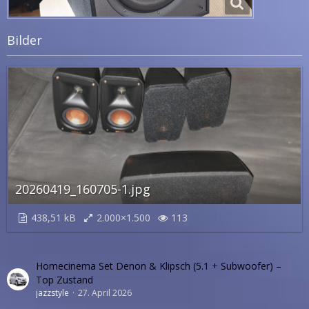
Bilder
20260419_160705-1.jpg
438,51 kB
2.000×1.500
113
Homecinema Set Denon & Klipsch (5.1 + Subwoofer) –
Top Zustand
jazzstyle
27. April 2026