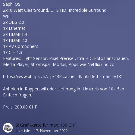
Saphi OS
2x10 Watt ClearSround, DTS HD, Incredible Surround
Wi-Fi
2x UBS 2.0
1x Ethernet
2x HDMI 1.4
1x HDMI 2.0
1x AV Component
1x CI+ 1.3
Features: Light Sensor, Pixel Precise Ultra HD, Fotos anschauen,
Media Player, Stromspar-Modus, Apps wie Netflix und co.
https://www.philips.ch/c-p/43P…acher-4k-uhd-led-smart-tv
Abholen in Rapperswil oder Lieferung im Umkreis von 10-15km.
Einfach fragen.
Preis: 200.00 CHF
S: Grafikkarte für max. 100 CHF
jazzstyle
17. November 2022