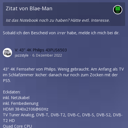
Zitat von Blae-Man
Ist das Notebook noch zu haben? Hätte evtl. Interesse.
Sobald ich den Bescheid von
irrer
habe, melde ich mich bei dir.
V: 43" 4K Philips 43PUS6503
jazzstyle
6. Dezember 2022
43" 4K Fernseher von Philips. Wenig gebraucht. Am Anfang als TV
im Schlafzimmer :kicher: danach nur noch zum Zocken mit der
PS5.
Eckdaten:
inkl. Netzkabel
inkl. Fernbedienung
HDMI 3840x2106@60Hz
TV Tuner Analog, DVB-T, DVB-T2, DVB-C, DVB-S, DVB-S2, DVB-
T2 HD
Quad Core CPU