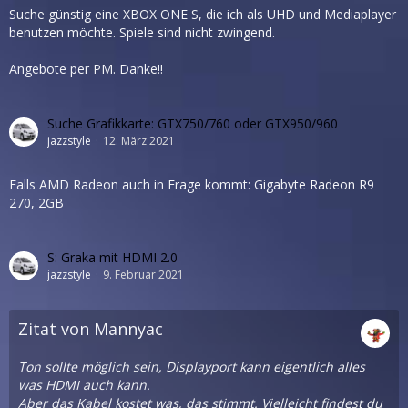
Suche günstig eine XBOX ONE S, die ich als UHD und Mediaplayer
benutzen möchte. Spiele sind nicht zwingend.
Angebote per PM. Danke!!
Suche Grafikkarte: GTX750/760 oder GTX950/960
jazzstyle
12. März 2021
Falls AMD Radeon auch in Frage kommt: Gigabyte Radeon R9
270, 2GB
S: Graka mit HDMI 2.0
jazzstyle
9. Februar 2021
Zitat von Mannyac
Ton sollte möglich sein, Displayport kann eigentlich alles
was HDMI auch kann.
Aber das Kabel kostet was, das stimmt. Vielleicht findest du