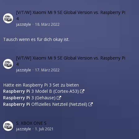
[V/T/W] Xiaomi Mi 9 SE Global Version vs. Raspberry Pi
4
jazzstyle
18. März 2022
Tausch wenn es für dich okay ist.
[V/T/W] Xiaomi Mi 9 SE Global Version vs. Raspberry Pi
4
jazzstyle
17. März 2022
Hätte ein Raspberry Pi 3 Set zu bieten
Raspberry Pi
3 Model B (Cortex-A53)
Raspberry Pi
3 (Gehäuse)
Raspberry Pi
Offizielles Netzteil (Netzteil)
S: XBOX ONE S
jazzstyle
1. Juli 2021