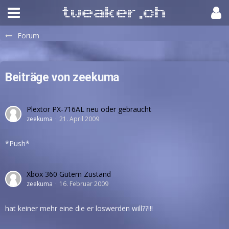
Forum
Beiträge von zeekuma
Plextor PX-716AL neu oder gebraucht
zeekuma
21. April 2009
*Push*
Xbox 360 Gutem Zustand
zeekuma
16. Februar 2009
hat keiner mehr eine die er loswerden will??!!!