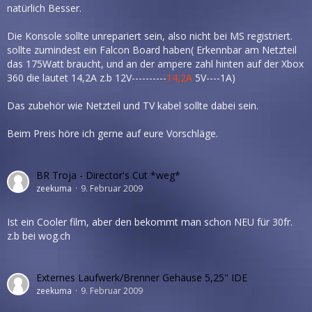
natürlich Besser.
Die Konsole sollte unrepariert sein, also nicht bei MS registriert.
sollte zumindest ein Falcon Board haben( Erkennbar am Netzteil
das 175Watt braucht, und an der ampere zahl hinten auf der Xbox
360 die lautet 14,2A z.b 12V----------
14,2A
5V----1A)
Das zubehör wie Netzteil und TV kabel sollte dabei sein.
Beim Preis höre ich gerne auf eure Vorschläge.
BR Troja - Director's Cut *weg*
zeekuma
9. Februar 2009
Ist ein Cooler film, aber den bekommt man schon NEU für 30fr.
z.b bei wog.ch
Externes Laufwerk/Brenner Gehäuse 5,25" IDE
zeekuma
9. Februar 2009