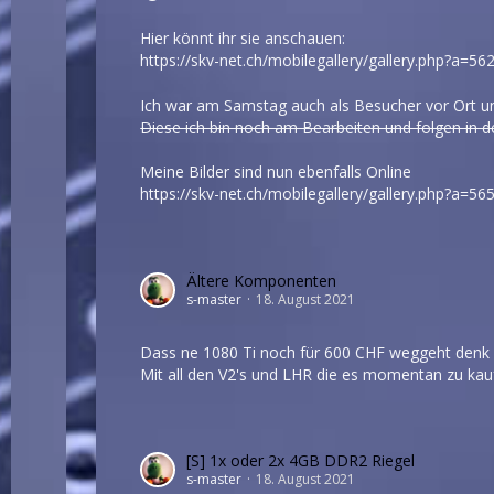
Hier könnt ihr sie anschauen:
https://skv-net.ch/mobilegallery/gallery.php?a=56
Ich war am Samstag auch als Besucher vor Ort u
Diese ich bin noch am Bearbeiten und folgen in 
Meine Bilder sind nun ebenfalls Online
https://skv-net.ch/mobilegallery/gallery.php?a=56
Ältere Komponenten
s-master
18. August 2021
Dass ne 1080 Ti noch für 600 CHF weggeht denk i
Mit all den V2's und LHR die es momentan zu kauf
[S] 1x oder 2x 4GB DDR2 Riegel
s-master
18. August 2021