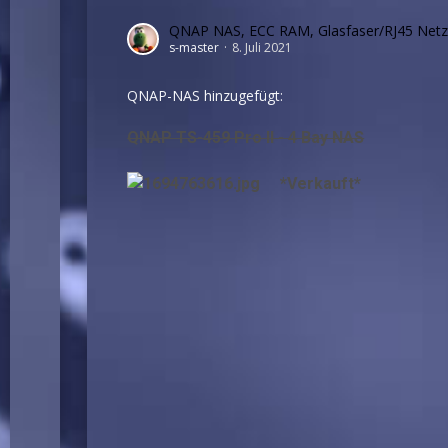
QNAP NAS, ECC RAM, Glasfaser/RJ45 Netzwe
s-master
8. Juli 2021
QNAP-NAS hinzugefügt:
QNAP TS-459 Pro II - 4 Bay NAS
*Verkauft*