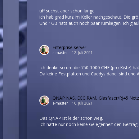
uff suchst aber schon lange.
ich hab grad kurz im Keller nachgeschaut. Die grö
Und 1GB hats auch noch paar rumliegen. Ich glau
Enterprise server
s-master
12. Juli 2021
Ich denke so um die 750-1000 CHF (pro Kiste) hä
Da keine Festplatten und Caddys dabei sind und 
QNAP NAS, ECC RAM, Glasfaser/RJ45 Netzwe
s-master
10. Juli 2021
Das QNAP ist leider schon weg.
Ich hatte nur noch keine Gelegenheit den Beitrag 