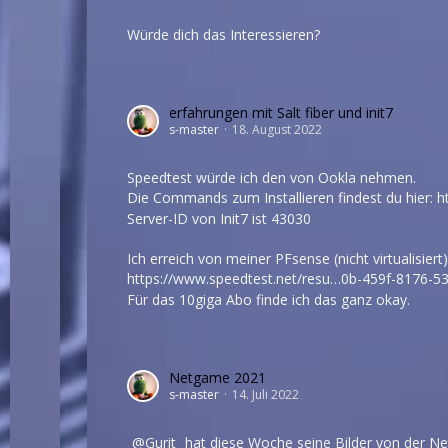
Würde dich das Interessieren?
erfahrungen mit Salt fiber und init7
s-master
18. August 2022
Speedtest würde ich den von Ookla nehmen.
Die Commands zum Installieren findest du hier:
h
Server-ID von Init7 ist 43030
Ich erreich von meiner PFsense (nicht virtualisier
https://www.speedtest.net/resu…0b-459f-8176-5
Für das 10giga Abo finde ich das ganz okay.
Netgame 2021
s-master
14. Juli 2022
Gurit
hat diese Woche seine Bilder von der Net