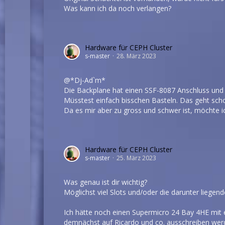
Was kann ich da noch verlangen?
Hardware für CEPH Cluster
s-master
28. März 2023
@
*Dj-Ad`m*
Die Backplane hat einen SSF-8087 Anschluss und l
Müsstest einfach bisschen Basteln. Das geht scho
Da es mir aber zu gross und schwer ist, möchte i
Hardware für CEPH Cluster
s-master
25. März 2023
Was genau ist dir wichtig?
Möglichst viel Slots und/oder die darunter liege
Ich hätte noch einen Supermicro 24 Bay 4HE mit
demnächst auf Ricardo und co. ausschreiben wer