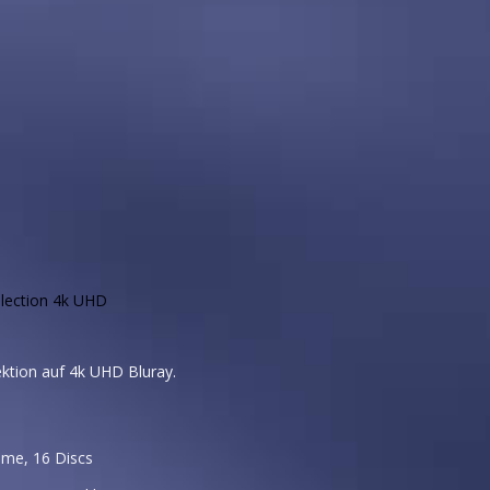
llection 4k UHD
ektion auf 4k UHD Bluray.
lme, 16 Discs