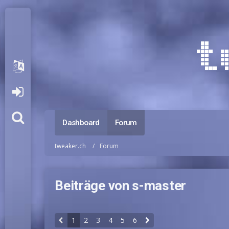
Dashboard
Forum
tweaker.ch
Forum
Beiträge von s-master
1
2
3
4
5
6