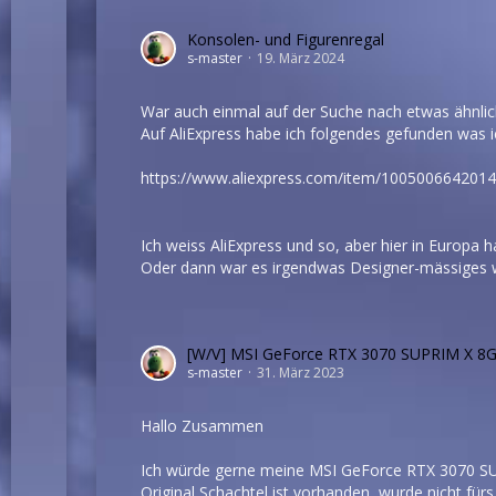
Konsolen- und Figurenregal
s-master
19. März 2024
War auch einmal auf der Suche nach etwas ähnlic
Auf AliExpress habe ich folgendes gefunden was ic
https://www.aliexpress.com/item/1005006642014
Ich weiss AliExpress und so, aber hier in Europa 
Oder dann war es irgendwas Designer-mässiges w
[W/V] MSI GeForce RTX 3070 SUPRIM X 8
s-master
31. März 2023
Hallo Zusammen
Ich würde gerne meine MSI GeForce RTX 3070 S
Original Schachtel ist vorhanden, wurde nicht fü