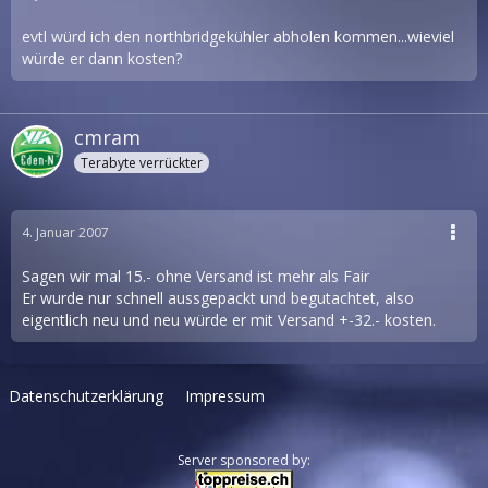
evtl würd ich den northbridgekühler abholen kommen...wieviel
würde er dann kosten?
cmram
Terabyte verrückter
4. Januar 2007
Sagen wir mal 15.- ohne Versand ist mehr als Fair
Er wurde nur schnell aussgepackt und begutachtet, also
eigentlich neu und neu würde er mit Versand +-32.- kosten.
Datenschutzerklärung
Impressum
Server sponsored by: