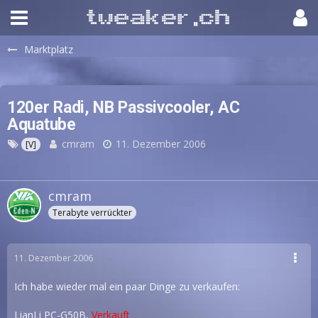
Marktplatz
120er Radi, NB Passivcooler, AC
Aquatube
cmram
11. Dezember 2006
[V]
cmram
Terabyte verrückter
11. Dezember 2006
Ich habe wieder mal ein paar Dinge zu verkaufen:
LianLi PC-G50B,
Verkauft