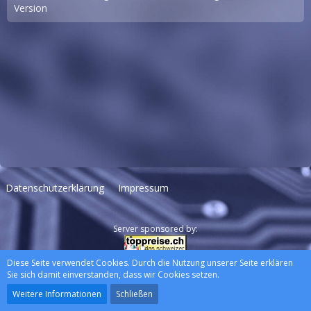
Version
Datenschutzerklärung
Impressum
Server sponsored by:
Diese Seite verwendet Cookies. Durch die Nutzung unserer Seite erklären
Community-Software:
WoltLab Suite™
Sie sich damit einverstanden, dass wir Cookies setzen.
Stil:
Lucent
, erstellt von
wewexmedia
Weitere Informationen
Schließen