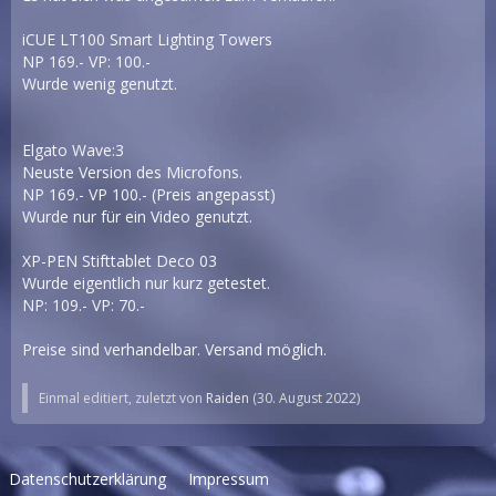
iCUE LT100 Smart Lighting Towers
NP 169.- VP: 100.-
Wurde wenig genutzt.
Elgato Wave:3
Neuste Version des Microfons.
NP 169.- VP 100.- (Preis angepasst)
Wurde nur für ein Video genutzt.
XP-PEN Stifttablet Deco 03
Wurde eigentlich nur kurz getestet.
NP: 109.- VP: 70.-
Preise sind verhandelbar. Versand möglich.
Einmal editiert, zuletzt von
Raiden
(
30. August 2022
)
Datenschutzerklärung
Impressum