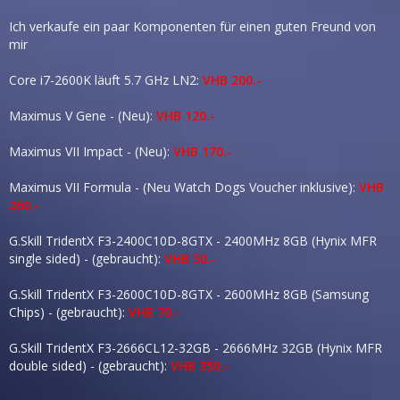
Ich verkaufe ein paar Komponenten für einen guten Freund von
mir
Core i7-2600K läuft 5.7 GHz LN2:
VHB 200.-
Maximus V Gene - (Neu):
VHB 120.-
Maximus VII Impact - (Neu):
VHB 170.-
Maximus VII Formula - (Neu Watch Dogs Voucher inklusive):
VHB
260.-
G.Skill TridentX F3-2400C10D-8GTX - 2400MHz 8GB (Hynix MFR
single sided) - (gebraucht):
VHB 50.-
G.Skill TridentX F3-2600C10D-8GTX - 2600MHz 8GB (Samsung
Chips) - (gebraucht):
VHB 70.-
G.Skill TridentX F3-2666CL12-32GB - 2666MHz 32GB (Hynix MFR
double sided) - (gebraucht):
VHB 350.-