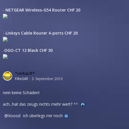
-
NETGEAR Wireless-G54 Router CHF 20
-
Linksys Cable Router 4-ports CHF 20
-
OGO-CT 12 Black CHF 30
*verkauft*
FiReGiRl
3. September 2010
nein keine Schäden!
ach...hat das zeugs nichts mehr wert? ^^
Xoood
ich überlegs mir noch