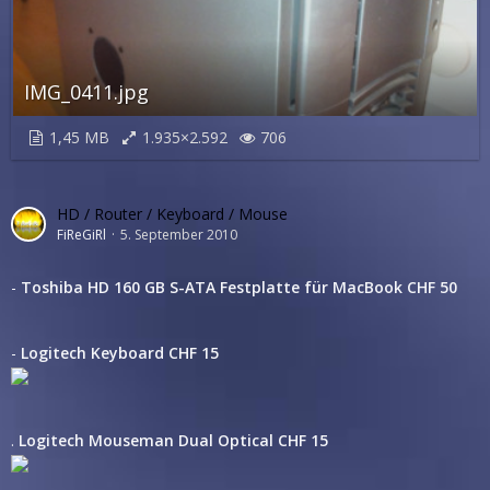
IMG_0411.jpg
1,45 MB
1.935×2.592
706
HD / Router / Keyboard / Mouse
FiReGiRl
5. September 2010
-
Toshiba HD 160 GB S-ATA Festplatte für MacBook CHF 50
-
Logitech Keyboard CHF 15
.
Logitech Mouseman Dual Optical CHF 15