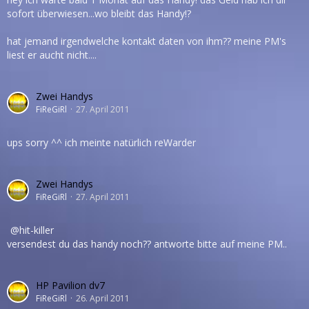
sofort überwiesen...wo bleibt das Handy!?
hat jemand irgendwelche kontakt daten von ihm?? meine PM's
liest er aucht nicht....
Zwei Handys
FiReGiRl
27. April 2011
ups sorry ^^ ich meinte natürlich reWarder
Zwei Handys
FiReGiRl
27. April 2011
hit-killer
versendest du das handy noch?? antworte bitte auf meine PM..
HP Pavilion dv7
FiReGiRl
26. April 2011