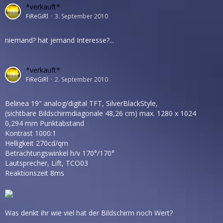
*verkauft*
FiReGiRl
3. September 2010
niemand? hat jemand Interesse?...
*verkauft*
FiReGiRl
2. September 2010
Belinea 19" analog/digital TFT, SilverBlackStyle,
(sichtbare Bildschirmdiagonale 48,26 cm) max. 1280 x 1024
0,294 mm Punktabstand
Kontrast 1000:1
Helligkeit 270cd/qm
Betrachtungswinkel h/v 170°/170°
Lautsprecher, Lift, TCO03
Reaktionszeit 8ms
Was denkt ihr wie viel hat der Bildschirm noch Wert?