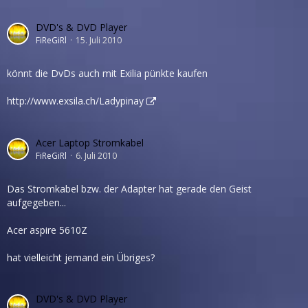
DVD's & DVD Player
FiReGiRl
15. Juli 2010
könnt die DvDs auch mit Exilia pünkte kaufen
http://www.exsila.ch/Ladypinay
Acer Laptop Stromkabel
FiReGiRl
6. Juli 2010
Das Stromkabel bzw. der Adapter hat gerade den Geist
aufgegeben...
Acer aspire 5610Z
hat vielleicht jemand ein Übriges?
DVD's & DVD Player