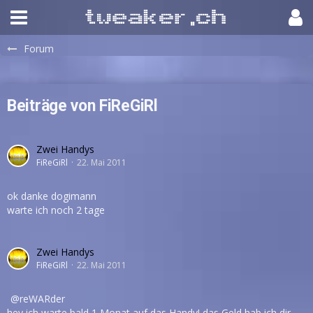
Forum
Beiträge von FiReGiRl
Zwei Handys
FiReGiRl
22. Mai 2011
ok danke dogimann
warte ich noch 2 tage
Zwei Handys
FiReGiRl
22. Mai 2011
reWARder
hey ich warte bald 1 Monat auf das Handy! das Geld hab ich dir