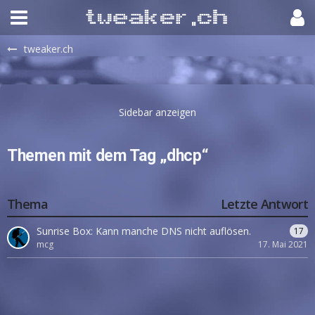
tweaker.ch
Themen mit dem Tag „dhcp“
Thema
Letzte Antwort
Sunrise Box: Kann manche DNS nicht auflösen.
17
mcg
17. Mai 2021