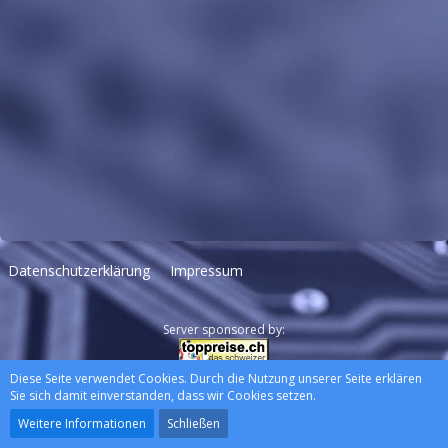
Datenschutzerklärung
Impressum
Server sponsored by:
Diese Seite verwendet Cookies. Durch die Nutzung unserer Seite erklären
Community-Software:
WoltLab Suite™
Sie sich damit einverstanden, dass wir Cookies setzen.
Stil:
Lucent
, erstellt von
wewexmedia
Weitere Informationen
Schließen