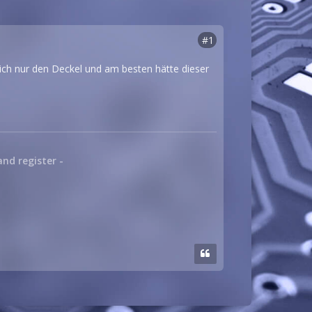
#1
tlich nur den Deckel und am besten hätte dieser
and register -