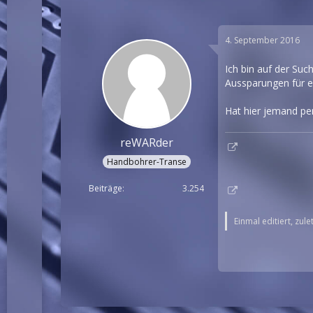
4. September 2016
Ich bin auf der Suc
Aussparungen für 
Hat hier jemand pe
reWARder
Handbohrer-Transe
Beiträge
3.254
Einmal editiert, zul