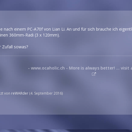
he nach einem PC-A70f von Lian Li. An und für sich brauche ich eigen
einen 360mm-Radi (3 x 120mm).
r Zufall sowas?
- www.ocaholic.ch - More is always better! ... visit 
etzt von
reWARder
(
4. September 2016
)