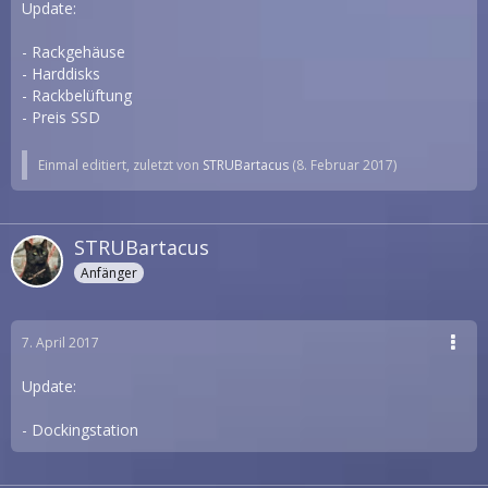
Update:
- Rackgehäuse
- Harddisks
- Rackbelüftung
- Preis SSD
Einmal editiert, zuletzt von
STRUBartacus
(
8. Februar 2017
)
STRUBartacus
Anfänger
7. April 2017
Update:
- Dockingstation