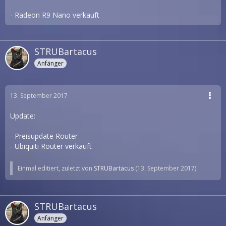
- Radeon R9 Nano verkauft
STRUBartacus
Anfänger
13. September 2017
Update:
- Preisupdate Router
- Ubiquiti Router verkauft
Einmal editiert, zuletzt von
STRUBartacus
(
13. September 2017
)
STRUBartacus
Anfänger