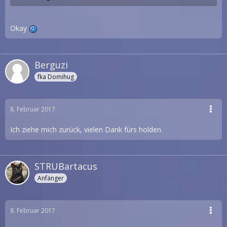
Okay
Berguzi
fka Domihug
8. Februar 2017
Ich ziehe mich zurück, vielen Dank fürs holden.
STRUBartacus
Anfänger
8. Februar 2017