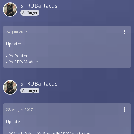
STRUBartacus
Anfänger
24. Juni 2017
Update:
- 2x Router
- 2x SFP-Module
STRUBartacus
Anfänger
28. August 2017
Update:
- 2011v3-Paket für Server/NAS/Workstation