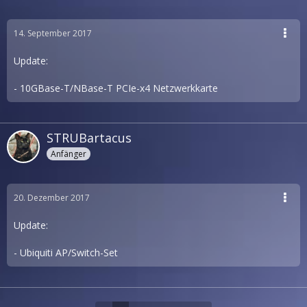
14. September 2017
Update:
- 10GBase-T/NBase-T PCIe-x4 Netzwerkkarte
STRUBartacus
Anfänger
20. Dezember 2017
Update:
- Ubiquiti AP/Switch-Set