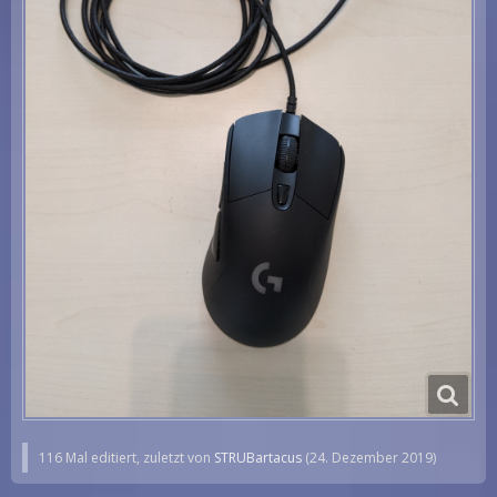
116 Mal editiert, zuletzt von
STRUBartacus
(
24. Dezember 2019
)