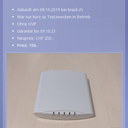
Gekauft am 09.10.2019 bei brack.ch
War nur kurz zu Testzwecken in Betrieb
Ohne OVP
Garantie bis 09.10.21
Neupreis: CHF 250.-
Preis: 150.-