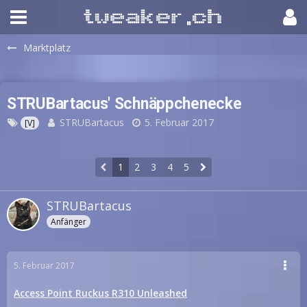
Marktplatz
STRUBartacus' Schnäppchenecke
STRUBartacus
5. Februar 2017
[V]
1
2
3
4
5
STRUBartacus
Anfänger
5. Februar 2017
Access Point Ruckus R310 Unleashed