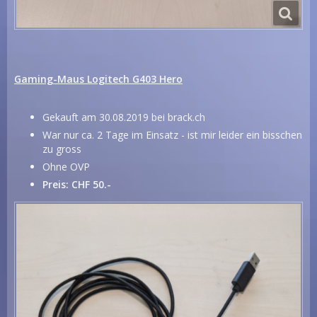
Gaming-Maus Logitech G403 Hero
Gekauft am 30.08.2019 bei brack.ch
War nur ca. 2 Tage im Einsatz - ist mir leider ein bisschen
zu gross
Ohne OVP
Preis: CHF 50.-