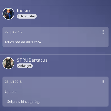
Inosin
Erleuchteter
27. Juli 2018
Mues mä da drus cho?
STRUBartacus
Anfänger
28. Juli 2018
Update:
- Setpreis hinzugefügt