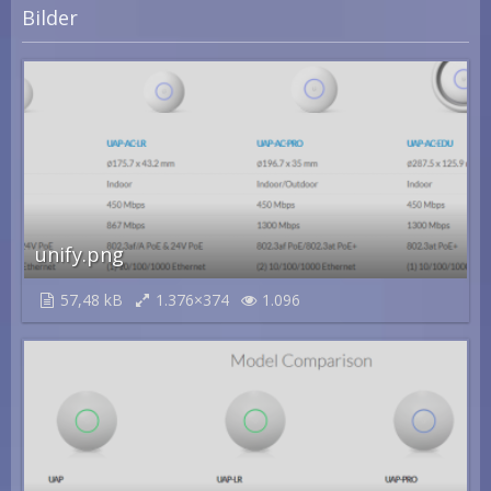
Bilder
unify.png
57,48 kB
1.376×374
1.096