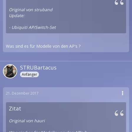
Original von struband
Update:
- Ubiquiti AP/Switch-Set
Was sind es für Modelle von den AP's ?
STRUBartacus
Anfänger
21. Dezember 2017
Zitat
Original von hauri