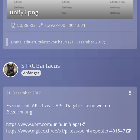
unify1.png
50,88 kB
1.292×400
1.071
Einmal editiert, zuletzt von
hauri
(
21. Dezember 2017
)
STRUBartacus
Anfänger
21. Dezember 2017
Es sind Unifi APs, bzw. UAPs. Da gibt's keine weitere
Bezeichnung.
https://www.ubnt.com/unifi/unifi-ap/
https://www.digitec.ch/de/s1/p…ess-point-repeater-401547