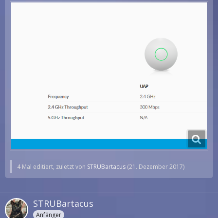
4 Mal editiert, zuletzt von
STRUBartacus
(
21. Dezember 2017
)
STRUBartacus
Anfänger