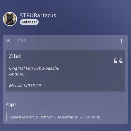
STRUBartacus
Anfänger
25. Juli 2018
Zitat
Original von Fubu-Saschu
Update:
Meraki MR33 AP
Ahjä?
Einmal editiert, zuletzt von
STRUBartacus
(
27. Juli 2018
)