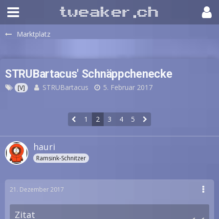
Marktplatz
STRUBartacus' Schnäppchenecke
STRUBartacus
5. Februar 2017
[V]
1
2
3
4
5
hauri
Ramsink-Schnitzer
21. Dezember 2017
Zitat