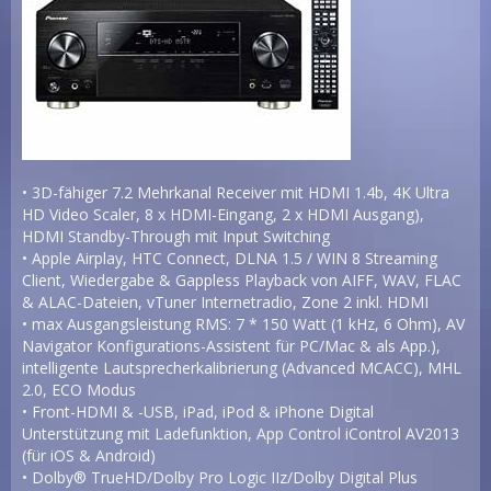
• 3D-fähiger 7.2 Mehrkanal Receiver mit HDMI 1.4b, 4K Ultra
HD Video Scaler, 8 x HDMI-Eingang, 2 x HDMI Ausgang),
HDMI Standby-Through mit Input Switching
• Apple Airplay, HTC Connect, DLNA 1.5 / WIN 8 Streaming
Client, Wiedergabe & Gappless Playback von AIFF, WAV, FLAC
& ALAC-Dateien, vTuner Internetradio, Zone 2 inkl. HDMI
• max Ausgangsleistung RMS: 7 * 150 Watt (1 kHz, 6 Ohm), AV
Navigator Konfigurations-Assistent für PC/Mac & als App.),
intelligente Lautsprecherkalibrierung (Advanced MCACC), MHL
2.0, ECO Modus
• Front-HDMI & -USB, iPad, iPod & iPhone Digital
Unterstützung mit Ladefunktion, App Control iControl AV2013
(für iOS & Android)
• Dolby® TrueHD/Dolby Pro Logic IIz/Dolby Digital Plus