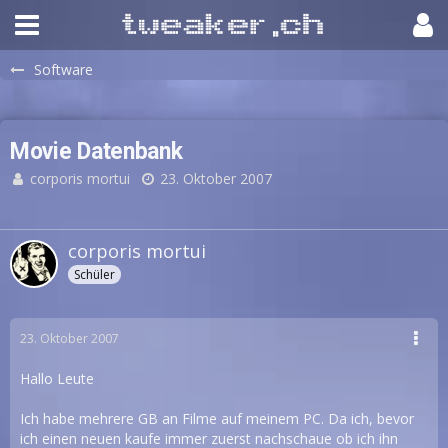
Software
Movie Datenbank
corporis mortui
23. Oktober 2007
corporis mortui
Schüler
23. Oktober 2007
Hallo Leute
Ich habe mehrere GB an Filme auf meinem PC. Da ich, bevor
ich einen neuen kaufe immer zuerst nachschaue ob ich ihn