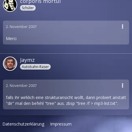
corporis mortui
Schüler
2. November 2007
Merci
Jaymz
Autobahn-Raser
2. November 2007
falls ihr wirklich eine strukturansicht wollt, dann probiert anstatt
"dir" mal den befehl "tree" aus. zbsp "tree /f > mp3-list.txt".
Datenschutzerklärung
Impressum