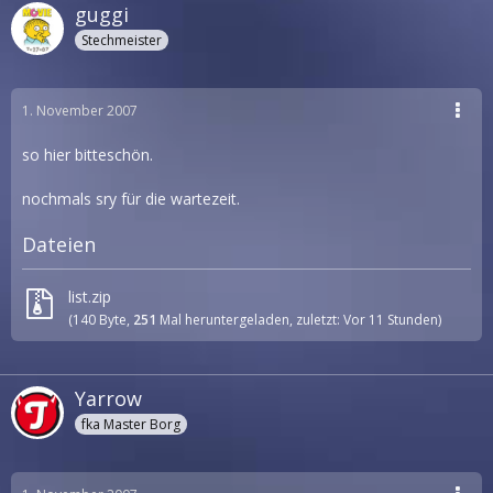
guggi
Stechmeister
1. November 2007
so hier bitteschön.
nochmals sry für die wartezeit.
Dateien
list.zip
(140 Byte,
251
Mal heruntergeladen, zuletzt:
Vor 11 Stunden
)
Yarrow
fka Master Borg