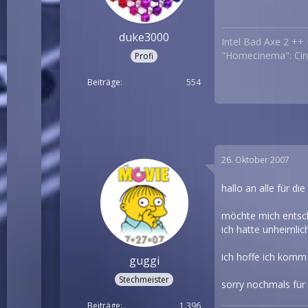
duke3000
Intel Bad Axe 2 ++
"Homecinema":
Ci
Profi
Beiträge
554
26. Oktober 2007
hallo an alle für die
möchte mich entschu
ich hatte unheimlic
ich hoffe ich kom
guggi
Stechmeister
sorry nochmals für d
Beiträge
1.396