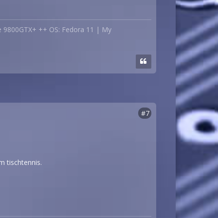
ce 9800GTX+ ++ OS: Fedora 11 | My
#7
m tischtennis.