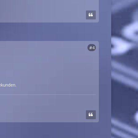
#4
sekunden.