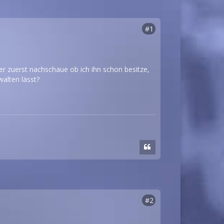
#1
r zuerst nachschaue ob ich ihn schon besitze,
walten lässt?
#2