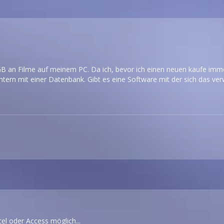
B an Filme auf meinem PC. Da ich, bevor ich einen neuen kaufe imme
ichtern mit einer Datenbank. Gibt es eine Software mit der sich das ver
el oder Access möglich...