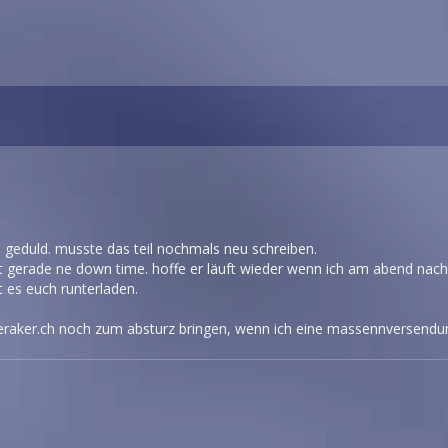
e geduld. musste das teil nochmals neu schreiben.
st gerade ne down time. hoffe er läuft wieder wenn ich am abend na
t es euch runterladen.
eraker.ch noch zum absturz bringen, wenn ich eine massennversend