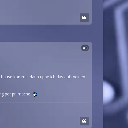
#8
ch hause komme. dann uppe ich das auf meinen
ung per pn mache.