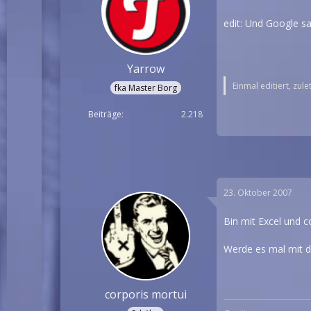
edit: Und Google s
Yarrow
Einmal editiert, zul
fka Master Borg
Beiträge
2.218
23. Oktober 2007
Bin mit Excel und co
Werde es mal mit d
corporis mortui