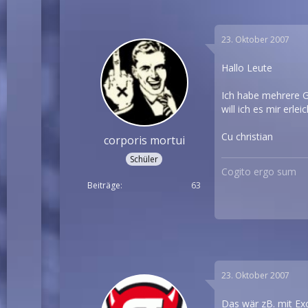
23. Oktober 2007
Hallo Leute
Ich habe mehrere G
will ich es mir erle
Cu christian
corporis mortui
Schüler
Cogito ergo sum
Beiträge
63
23. Oktober 2007
Das wär zB. mit Exc