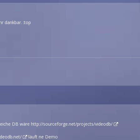
hr dankbar. :top
greiche DB wäre
http://sourceforge.net/projects/videodb/
ideodb.net/
läuft ne Demo