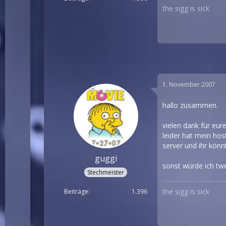
the sigg is sick
1. November 2007
hallo zusammen.
vielen dank für eur
leider hat mein ho
server und ihr könn
guggi
sonst würde ich tw
Stechmeister
the sigg is sick
Beiträge
1.396