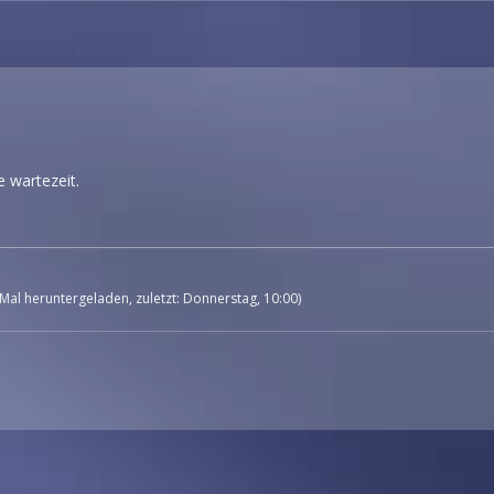
e wartezeit.
Mal heruntergeladen, zuletzt:
Donnerstag, 10:00
)