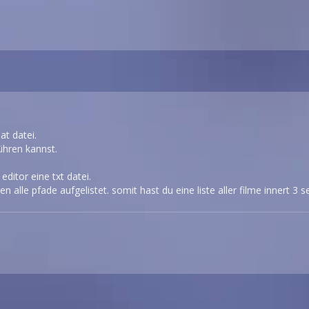
at datei.
ühren kannst.
 editor eine txt datei.
en alle pfade aufgelistet. somit hast du eine liste aller filme innert 3 