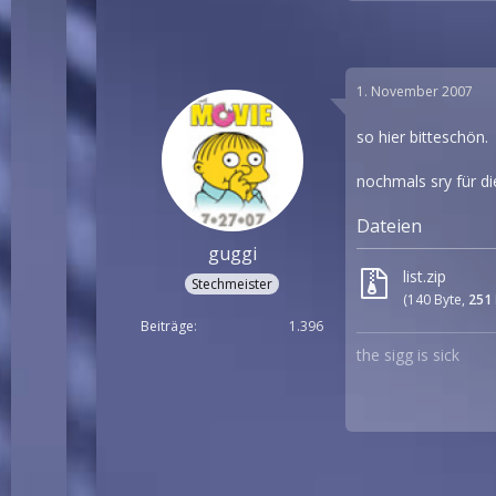
1. November 2007
so hier bitteschön.
nochmals sry für di
Dateien
guggi
list.zip
Stechmeister
(140 Byte,
251
Beiträge
1.396
the sigg is sick