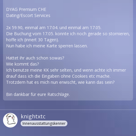
DYAG Premium CHE
Dating/Escort Services
2x 59.90, einmal am 17.04. und einmal am 17.05.
Die Buchung vom 17.05. konnte ich noch gerade so stornieren,
hoffe ich (innert 30 Tagen).
Nun habe ich meine Karte sperren lassen.
Hattet ihr auch schon sowas?
Wie kommt das?
Ich benutze meine KK sehr selten, und wenn achte ich immer
drauf dass ich die Eingaben ohne Cookies etc mache.
Trotzdem hat es mich nun erwischt, wie kann das sein?
Bin dankbar für eure Ratschläge.
knightxtc
Innenausstattungskenner