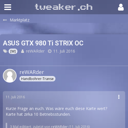
Marktplatz
ASUS GTX 980 Ti STRIX OC
reWARder
11. Juli 2016
[W]
reWARder
Handbohrer-Transe
11. Juli 2016
Kurze Frage an euch. Was wäre euch diese Karte wert?
Karte hat zirka 10 Betriebsstunden.
3 Mal editiert, zuletzt von
reWARder
(
11. Juli 2016
)