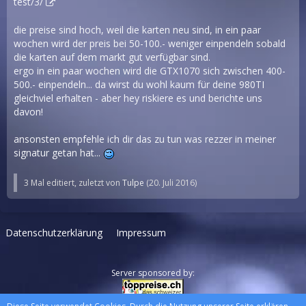
test/3/
die preise sind hoch, weil die karten neu sind, in ein paar
wochen wird der preis bei 50-100.- weniger einpendeln sobald
die karten auf dem markt gut verfügbar sind.
ergo in ein paar wochen wird die GTX1070 sich zwischen 400-
500.- einpendeln... da wirst du wohl kaum für deine 980TI
gleichviel erhalten - aber hey riskiere es und berichte uns
davon!
ansonsten empfehle ich dir das zu tun was rezzer in meiner
signatur getan hat...
3 Mal editiert, zuletzt von
Tulpe
(
20. Juli 2016
)
Datenschutzerklärung
Impressum
Server sponsored by: