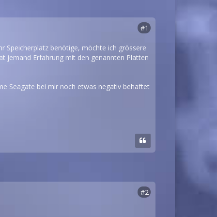
#1
 Speicherplatz benötige, möchte ich grössere
at jemand Erfahrung mit den genannten Platten
ame Seagate bei mir noch etwas negativ behaftet
#2