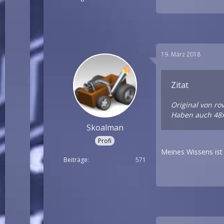
19. März 2018
Zitat
Original von ro
Haben auch 48x1
Skoalman
Profi
Meines Wissens ist 
Beiträge
571