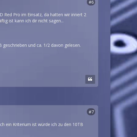
#6
Red Pro im Einsatz, da hatten wir innert 2
ig ist kann ich dir nicht sagen...
B geschrieben und ca. 1/2 davon gelesen.
#7
h ein Kriterium ist würde ich zu den 10TB