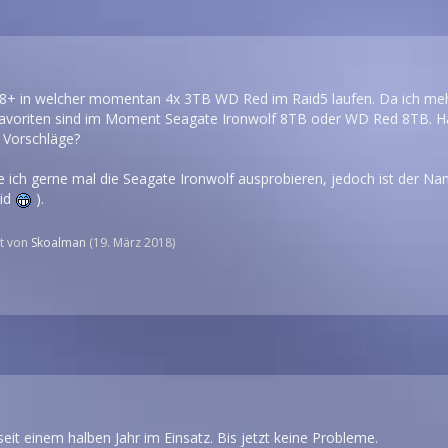
8+ in welcher momentan 4x 3TB WD Red im Raid5 laufen. Da ich mehr
Favoriten sind im Moment Seagate Ironwolf 8TB oder WD Red 8TB. H
 Vorschläge?
e ich gerne mal die Seagate Ironwolf ausprobieren, jedoch ist der N
nid
).
zt von
Skoalman
(
19. März 2018
)
it einem halben Jahr im Einsatz. Bis jetzt keine Probleme.