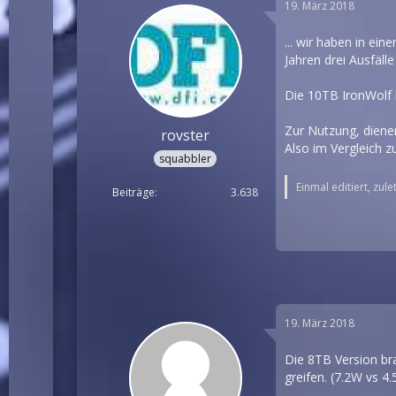
19. März 2018
... wir haben in e
Jahren drei Ausfäll
Die 10TB IronWolf h
Zur Nutzung, diene
rovster
Also im Vergleich zu
squabbler
Einmal editiert, zul
Beiträge
3.638
19. März 2018
Die 8TB Version br
greifen. (7.2W vs 4.