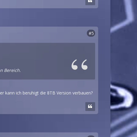
#5
en Bereich.
oder kann ich beruhigt die 8TB Version verbauen?