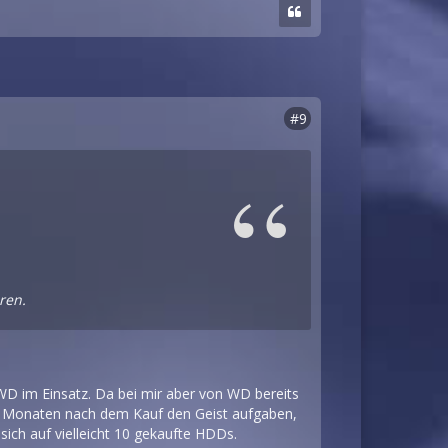
#9
ren.
WD im Einsatz. Da bei mir aber von WD bereits
d 3 Monaten nach dem Kauf den Geist aufgaben,
sich auf vielleicht 10 gekaufte HDDs.