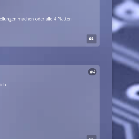
tellungen machen oder alle 4 Platten
#4
ich.