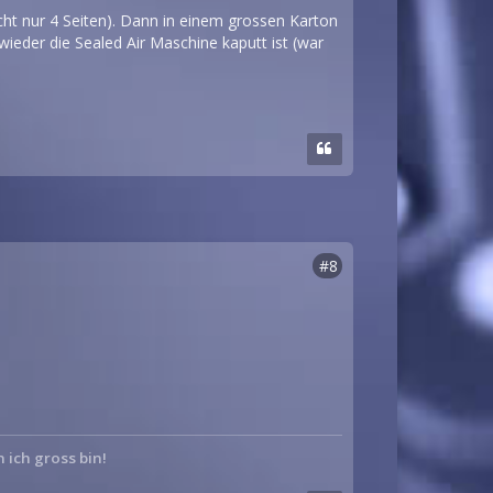
icht nur 4 Seiten). Dann in einem grossen Karton
 wieder die Sealed Air Maschine kaputt ist (war
#8
n ich gross bin!