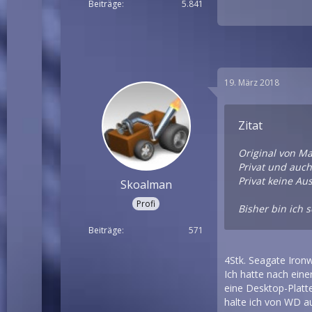
Beiträge
5.841
19. März 2018
Zitat
Original von M
Privat und auc
Privat keine Aus
Skoalman
Profi
Bisher bin ich
Beiträge
571
4Stk. Seagate Ironw
Ich hatte nach ein
eine Desktop-Platt
halte ich von WD au