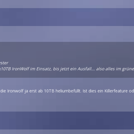
vster
0TB IronWolf im Einsatz, bis jetzt ein Ausfall... also alles im grün
die Ironwolf ja erst ab 10TB heliumbefüllt. Ist dies ein Killerfeature 