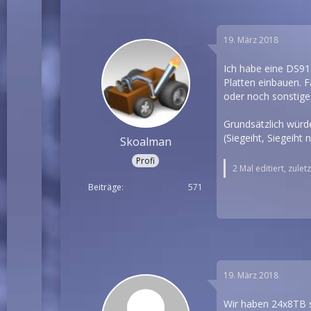
19. März 2018
Ich habe eine DS91
Platten einbauen. 
oder noch sonstige
Grundsätzlich würd
(Siegeiht, Siegeiht 
Skoalman
Profi
2 Mal editiert, zulet
Beiträge
571
19. März 2018
Wir haben 24x8TB se