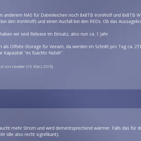
inem anderem NAS für Datenleichen noch 8x8TB IronWolf und 8x8TB WD 
e bei den IronWolfs und einen Ausfall bei den REDs. Ob das Aussagekräft
aben wir seid Release im Einsatz, also nun ca. 1 Jahr.
n als Offsite-Storage für Veeam, da werden im Schnitt pro Tag ca. 2T
r Kapazität "es füächts Nüteli".
etzt von
rovster
(
19. März 2018
)
aucht mehr Strom und wird dementsprechend wärmer. Falls das für dic
5W Idle also recht signifikant).