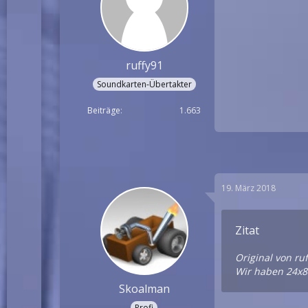
ruffy91
Soundkarten-Übertakter
Beiträge
1.663
19. März 2018
Zitat
Original von ru
Wir haben 24x8T
Skoalman
Profi