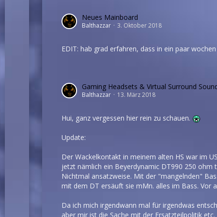
Neues Mainboard
Balthazzar
3. Oktober 2018
EDIT: hab grad erfahren, dass in ein paar wochen
Gaming Headsets & Virtual Surround Soun
Balthazzar
13. März 2018
Hui, ganz vergessen hier rein zu schauen.
Update:
Der Wackelkontakt in meinem alten HS war im USB-
jetzt nämlich ein Beyerdynamic DT990 250 ohm te
Nichtmal ansatzweise. Mit der "mangelnden" Bass
mit dem DT ersäuft sie mMn. alles im Bass. Vor a
Da ich mich irgendwann mal für irgendwas entschei
aber mir ist die Sache mit der Ersatzteilpolitik 