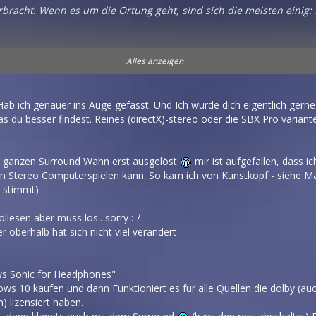
bracht. Wenn es um die Ortung geht, sind sich die meisten einig:
und den Beyerdynamic DT 880, da dass Mainboard a.) zu wenig Saft l
Alles anzeigen
 allem das Klangbild ist extrem neutral.
b ich genauer ins Auge gefasst. Und Ich würde dich eigentlich gerne 
 du besser findest. Reines (directX)-stereo oder die SBX Pro variante
 möglich ist:
JA
LED geblinke
en ganzen Surround Wahn erst ausgelöst
mir ist aufgefallen, dass i
chen Stereo Computerspielen kann. So kam ich von Kunstkopf - siehe Ma
t stimmt)
llesen aber muss los.. sorry :-/
r oberhalb hat sich nicht viel verändert
ws Sonic for Headphones"
 10 kaufen und dann Funktioniert es für alle Quellen die dolby (auch
) lizensiert haben.