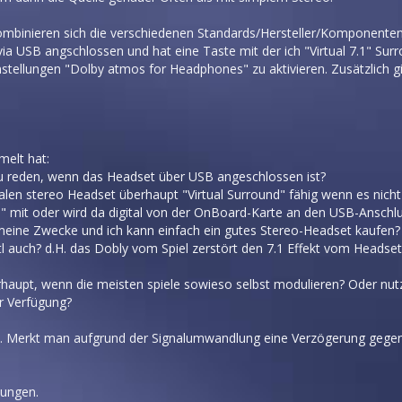
Wie kombinieren sich die verschiedenen Standards/Hersteller/Kompone
ia USB angschlossen und hat eine Taste mit der ich "Virtual 7.1" Sur
Einstellungen "Dolby atmos for Headphones" zu aktivieren. Zusätzlich g
melt hat:
u reden, wenn das Headset über USB angeschlossen ist?
en stereo Headset überhaupt "Virtual Surround" fähig wenn es nicht
e" mit oder wird da digital von der OnBoard-Karte an den USB-Anschl
meine Zwecke und ich kann einfach ein gutes Stereo-Headset kaufen?
vtl auch? d.H. das Dobly vom Spiel zerstört den 7.1 Effekt vom Headset
erhaupt, wenn die meisten spiele sowieso selbst modulieren? Oder nut
ur Verfügung?
h. Merkt man aufgrund der Signalumwandlung eine Verzögerung gegen
nungen.