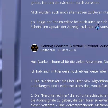
geben. Nur um die nächsten durch zu testen.
Mich würden auch noch alternativen zu Beyer inte
p.s. Laggt der Forum editor bei euch auch so? Ich
Scheint am Update der Anzeige zu liegen
sonst
Gaming Headsets & Virtual Surround Soun
Balthazzar
6. März 2018
Hui, Danke schonmal für die vielen Antworten. Die
Ich hab mich mittlerweile noch etwas weiter über
1. Die "Nachflicker" die über Filter bzw. Algori
unterfangen. und Leider meistens das, worauf sich
2. Die "Herunterrechner" die auf unterschiedlic
die Audiosignale zu geben, die der Hörer zu erwar
dieser Systeme. - Eine vielversprechende Method