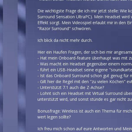
Die wichtigste Frage die ich mir jetzt stelle: 
Surround Sensation UltraPC). Mein Headset wird v
Effekt sorgt. Mein Videospiel erlaubt mir in den 
"Razor Surround" schwören.
Ich blick da nicht mehr durch.
Hier ein Haufen Fragen, der sich bei mir angesam
- Hat mein Onboard-feature überhaupt was mit z
- Was macht ein Headset gegenüber einem normal
- führt ein USB-Headset seine eigene "soundkart
- Ist das Onboard Surround schon gut genug für 
- Gilt hier die Regel mit den "zu vielen Köchen" e
- Unterstützt 7.1 auch die Z-Achse?
- Lohnt sich ein Headset mit Virtual Surround üb
unterstützt wird, und sonst stünde es gar nicht z
Bonusfrage: Wireless ist auch ein Thema für mic
wert legen sollte?
Ich freu mich schon auf eure Antworten und Mei