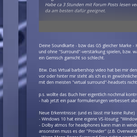
Habe ca 3 Stunden mit Forum Posts lesen ver
da am besten dafür geeignet.
Habe selber jetzt die Konfig Soundblaster Z 
wünschen übrig liess.
Bin sehr zufrieden mit der Konstellation, vor
Deine Soundkarte - bzw das G5 gleicher Marke - Ha
und ohne "Surround"-verstärkung spielen, bzw. was
Kannst hier mal testen was mit Stereo alleine
ein Gemisch garnicht so schlecht.
https://www.youtube.com/watch?v=IUDTlvagj
ohne den ganzen Marketingmix aus Virtual/
Btw. Das Virtual barbershop video hat bei mir d
vor oder hinter mir steht als ich es in gewöhnli
mit den meisten "virtual surround"-headsets nich
p.s. wollte das Buch hier eigentlich nochmal kontro
- hab jetzt ein paar formulierungen verbessert abe
Neue Erkenntnisse: (und es lässt mir keine Ruhe)
- Windows 10 hat eine eigene VS-lösung: "Windo
- Dolby atmos for headphones kann man in windows
ansonsten muss es der "Provider" (z.B. Overwatch