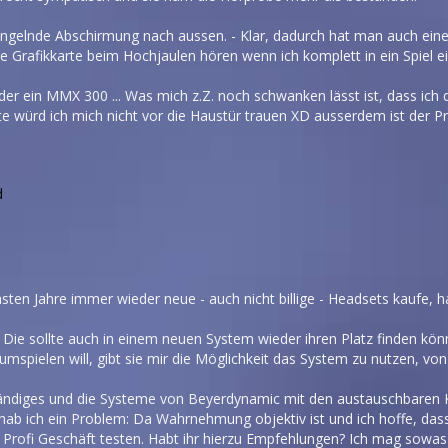
ngelnde Abschirmung nach aussen. - Klar, dadurch hat man auch eine 
Grafikkarte beim Hochjaulen hören wenn ich komplett in ein Spiel ei
 ein MMX 300 ... Was mich z.Z. noch schwanken lässt ist, dass ich d
e würd ich mich nicht vor die Haustür trauen XD ausserdem ist der Pr
d
sten Jahre immer wieder neue - auch nicht billige - Headsets kaufe, ha
. Die sollte auch in einem neuen System wieder ihren Platz finden kön
rumspielen will, gibt sie mir die Möglichkeit das System zu nutzen, vo
tändiges und die Systeme von Beyerdynamic mit den austauschbaren Ka
 hab ich ein Problem: Da Wahrnehmung objektiv ist und ich hoffe, dass
 Profi Geschäft testen. Habt ihr hierzu Empfehlungen? Ich mag sowas