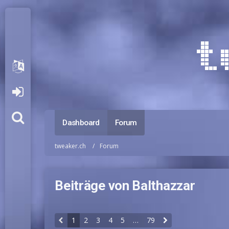
Dashboard
Forum
tweaker.ch
Forum
Beiträge von Balthazzar
1
2
3
4
5
…
79