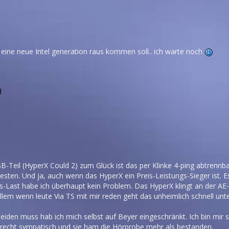
 eine neue Intel generation raus kommen soll.. ich warte noch
d
Teil (HyperX Could 2) zum Glück ist das per Klinke 4-ping abtrennbar
sten. Und ja, auch wenn das HyperX ein Preis-Leistungs-Sieger ist. 
-Last habe ich überhaupt kein Problem. Das HyperX klingt an der AE-
llem wenn leute Via TS mit mir reden geht das unheimlich schnell unte
den muss hab ich mich selbst auf Beyer eingeschränkt. Ich bin mir sic
etc. recht sympatisch und sie ham die Hörprobe mehr als bestanden.