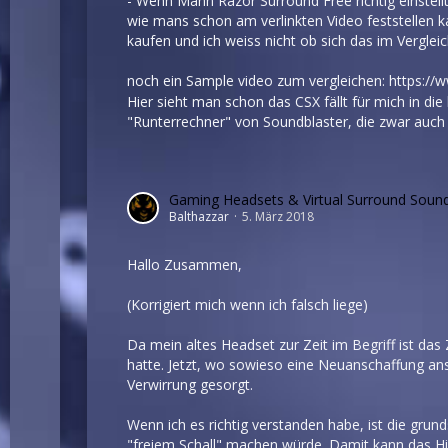
- Wenn Mann Razor Surround Free richtig einstel
wie mans schon am verlinkten Video feststellen k
kaufen und ich weiss nicht ob sich das im Vergleich
noch ein Sample video zum vergleichen:
https://
Hier sieht man schon das CSX fällt für mich in die
"Runterrechner" von Soundblaster, die zwar auch 
Gaming Headsets & Virtual Surround Soun
Balthazzar
5. März 2018
Hallo Zusammen,
(Korrigiert mich wenn ich falsch liege)
Da mein altes Headset zur Zeit im Begriff ist das
hatte. Jetzt, wo sowieso eine Neuanschaffung an
Verwirrung gesorgt.
Wenn ich es richtig verstanden habe, ist die grun
"freiem Schall" machen würde. Damit kann das Hi