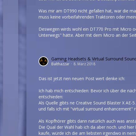
Was mir am DT990 nicht gefallen hat, war die ma
muss keine vorbeifahrenden Traktoren oder meine 
Deswegen wirds wohl ein DT770 Pro mit Micro oder
Unterwegs" hätte. Aber mit dem Micro an der Seit
Gaming Headsets & Virtual Surround Soun
Balthazzar
8. März 2018
Das ist jetzt nen neuen Post wert denke ich:
Ich hab mich entschieden: Bevor ich über die näch
entschieden:
Als Quelle gibts ne Creative Sound Blaster X AE-5
und falls ich mit "virtual surround enhancement" 
Als Kopfhörer gibts dann natürlich auch was ans
Die Qual der Wahl hab ich da aber noch. und hier
kaufe, würde ich die am liebsten irgendwo in nem