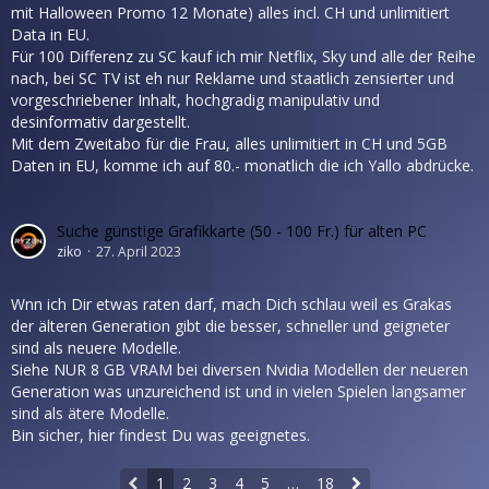
mit Halloween Promo 12 Monate) alles incl. CH und unlimitiert
Data in EU.
Für 100 Differenz zu SC kauf ich mir Netflix, Sky und alle der Reihe
nach, bei SC TV ist eh nur Reklame und staatlich zensierter und
vorgeschriebener Inhalt, hochgradig manipulativ und
desinformativ dargestellt.
Mit dem Zweitabo für die Frau, alles unlimitiert in CH und 5GB
Daten in EU, komme ich auf 80.- monatlich die ich Yallo abdrücke.
Suche günstige Grafikkarte (50 - 100 Fr.) für alten PC
ziko
27. April 2023
Wnn ich Dir etwas raten darf, mach Dich schlau weil es Grakas
der älteren Generation gibt die besser, schneller und geigneter
sind als neuere Modelle.
Siehe NUR 8 GB VRAM bei diversen Nvidia Modellen der neueren
Generation was unzureichend ist und in vielen Spielen langsamer
sind als ätere Modelle.
Bin sicher, hier findest Du was geeignetes.
1
2
3
4
5
…
18