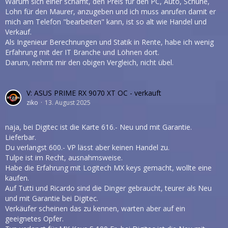
Warum sich einer schämt, den Preis für den PC, Auto, Schuhe,
Lohn für den Maurer, anzugeben und ich muss anrufen damit er
mich am Telefon "bearbeiten" kann, ist so alt wie Handel und
Verkauf.
Als Ingenieur Berechnungen und Statik in Rente, habe ich wenig
Erfahrung mit der IT Branche und Löhnen dort.
Darum, nehmt mir den obigen Vergleich, nicht übel.
V: ASUS PRIME RX 9070 XT OC - verkauft
ziko
13. August 2025
naja, bei Digitec ist die Karte 616.- Neu und mit Garantie.
Lieferbar.
Du verlangst 600.- VP lässt aber keinen Handel zu.
Tulpe ist im Recht, ausnahmsweise.
Habe die Erfahrung mit Logitech MX keys gemacht, wollte eine
kaufen.
Auf Tutti und Ricardo sind die Dinger gebraucht, teurer als Neu
und mit Garantie bei Digitec.
Verkäufer scheinen das zu kennen, warten aber auf ein
geeignetes Opfer.