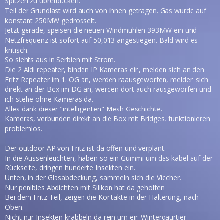
Spitzen zu übrerbücken.
Teil der Grundlast wird auch von ihnen getragen. Gas wurde auf
konstant 250MW gedrosselt.
Jetzt gerade, speisen die neuen Windmühlen 393MW ein und
Netzfrequenz ist sofort auf 50,013 angestiegen. Bald wird es
kritisch.
So siehts aus in Serbien mit Strom.
Die 2 Aldi repeater, binden IP Kameras ein, melden sich an den
Fritz Repeater im 1. OG an, werden raausgeworfen, melden sich
direkt an der Box im DG an, werden dort auch rausgeworfen und
ich stehe ohne Kameras da.
Alles dank dieser "intelligenten" Mesh Geschichte.
Kameras, verbunden direkt an die Box mit Bridges, funktionieren
problemlos.
Der outdoor AP von Fritz ist da offen und verplant.
In die Aussenleuchten, haben so ein Gummi um das kabel auf der
Rückseite, dringen hunderte Insekten ein.
Unten, in der Glasabdeckung, sammeln sich die Viecher.
Nur penibles Abdichten mit Silikon hat da geholfen.
Bei dem Fritz Teil, zeigen die Kontakte in der Halterung, nach
Oben.
Nicht nur Insekten krabbeln da rein um ein Winterqaurtier