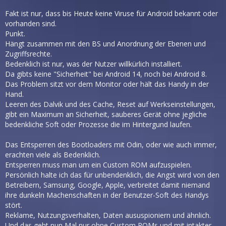
Fakt ist nur, dass bis Heute keine Viruse für Android bekannt oder
vorhanden sind.
Punkt.
Hängt zusammen mit den BS und Anordnung der Ebenen und
Zugriffsrechte.
Bedenklich ist nur, was der Nutzer willkürlich installiert.
Da gibts keine "Sicherheit" bei Android 14, noch bei Android 8.
Das Problem sitzt vor dem Monitor oder hält das Handy in der
Hand.
Leeren des Dalvik und des Cache, Reset auf Werkseinstellungen,
gibt ein Maximum an Sicherheit, sauberes Gerät ohne jegliche
bedenkliche Soft oder Prozesse die im Hintergund laufen.
Das Entsperren des Bootloaders mit Odin, oder wie auch immer,
erachten viele als Bedenklich.
Entsperren muss man um ein Custom ROM aufzuspielen.
Persönlich halte ich das für unbendenklich, die Angst wird von den
Betreibern, Samsung, Google, Apple, verbreitet damit niemand
ihre dunkeln Machenschaften in der Benutzer-Soft des Handys
stört.
Reklame, Nutzungsverhalten, Daten aususpioniern und ähnlich.
Und das geht nun Mal nur ohne Custom ROMs und mit intakter