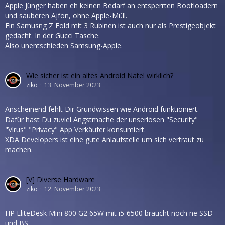
Apple Jünger haben eh keinen Bedarf an entsperrten Bootloadern
und sauberen Ajfon, ohne Apple-Müll.
Ein Samusng Z Fold mit 3 Rubinen ist auch nur als Prestigeobjekt
gedacht. In der Gucci Tasche.
Also unentschieden Samsung-Apple.
Wie sicher ist ein altes Android Natel wirklich?
ziko
13. November 2023
Anscheinend fehlt Dir Grundwissen wie Android funktioniert.
Dafür hast Du zuviel Angstmache der unseriösen "Security"
"Virus" "Privacy" App Verkäufer konsumiert.
XDA Developers ist eine gute Anlaufstelle um sich vertraut zu
machen.
[V] Diverse Hardware
ziko
12. November 2023
HP EliteDesk Mini 800 G2 65W mit i5-6500 braucht noch ne SSD
und BS.