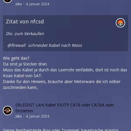
ziko
4. Januar 2024
Zitat von nfcsd
Div. zum Verkaufen
firewall
schneidet Kabel nach Mass
Wie geht das?
Da sind ja Stecker dran.
Muss das Kabel ja durch das Leerrohr einfädeln, dort ist noch das
Koax Kabel von SAT.
Danke für den Hinweis, brauche aber Meterware die ich selber
zuschneiden kann,
ERLEDIGT LAN Kabel F/UTP CAT6 oder CAT6A zum
Einziehen
ziko
4. Januar 2024
Gerne Restbestände Box oder Trommel, hauptsache günstig.