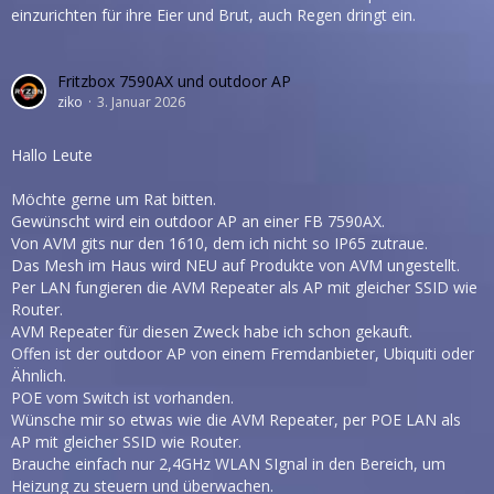
einzurichten für ihre Eier und Brut, auch Regen dringt ein.
Fritzbox 7590AX und outdoor AP
ziko
3. Januar 2026
Hallo Leute
Möchte gerne um Rat bitten.
Gewünscht wird ein outdoor AP an einer FB 7590AX.
Von AVM gits nur den 1610, dem ich nicht so IP65 zutraue.
Das Mesh im Haus wird NEU auf Produkte von AVM ungestellt.
Per LAN fungieren die AVM Repeater als AP mit gleicher SSID wie
Router.
AVM Repeater für diesen Zweck habe ich schon gekauft.
Offen ist der outdoor AP von einem Fremdanbieter, Ubiquiti oder
Ähnlich.
POE vom Switch ist vorhanden.
Wünsche mir so etwas wie die AVM Repeater, per POE LAN als
AP mit gleicher SSID wie Router.
Brauche einfach nur 2,4GHz WLAN SIgnal in den Bereich, um
Heizung zu steuern und überwachen.