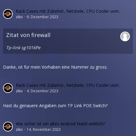
Rack Cases mit Zubehör, Netzteile, CPU Cooler uvm.
ziko
6. Dezember 2023
Zitat von firewall
Tp-link sg1016Pe
Danke, ist für mein Vorhaben eine Nummer zu gross.
Rack Cases mit Zubehör, Netzteile, CPU Cooler uvm.
ziko
4. Dezember 2023
Hast du genauere Angaben zum TP Link POE Switch?
Wie sicher ist ein altes Android Natel wirklich?
ziko
14. November 2023