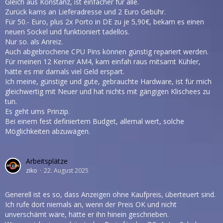
Gleich aus Konstanz, ist einfacher für alle.
Zurück kams an Lieferadresse und 2 Euro Gebühr.
Für 50.- Euro, plus 2x Porto in DE zu je 5,90€, bekam es einen
neuen Sockel und funktioniert tadellos.
Nur so. als Anreiz.
Auch abgebrochene CPU Pins können günstig repariert werden.
Für meinen 12 Kerner AM4, kam einfah raus mitsamt Kühler,
hätte es mir damals viel Geld erspart.
Ich meine, günstige und gute, gebrauchte Hardware, ist für mich
gleichwertig mit Neuer und hat nichts mit gängigen Klischees zu
tun.
Es geht ums Prinzip.
Bei einem fest definiertem Budget, allemal wert, solche
Möglichkeiten abzuwägen.
Arbeitsplätze
ziko
22. August 2025
Generell ist es so, dass Anzeigen ohne Kaufpreis, überteuert sind.
Ich rufe dort niemals an, wenn der Preis OK und nicht
unverschämt wäre, hätte er ihn hinein geschrieben.