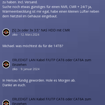
zu haben. Incl. Versand.
Suche noch etwas günstiges für einen NVR, CMR + 24/7 ja,
Wärmeentwicklung ist mir egal, habe einen kleinen Lüfter neben
dem Netzteil im Gehäuse eingebaut.
[S] 2x oder 3x 3.5" NAS HDD mit CMR
ziko
12. März 2024
Michael. was möchtest du für die 14TB?
ERLEDIGT LAN Kabel F/UTP CAT6 oder CAT6A zum
Einziehen
ziko
9. Januar 2024
In Herisau fündig geworden. Hole es Morgen ab.
Danke an euch.
ERLEDIGT LAN Kabel F/UTP CAT6 oder CAT6A zum
Einziehen