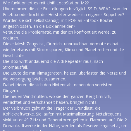
Wie funktioniert es mit Unifi LocoStation M2?
Übernehmen die alle Einstellungen bezüglich SSID, WPA2...von der
Fritzbox oder kocht der Hersteller wieder ein eigenes Süppchen?
Würden sie sich selbstständig, mit POE an Fritzbox Router
angeschlossen, an die Box anmelden?
Versuche die Problematik, mit der ich konfrontiert werde, zu
erklären.
Diese Mesh Zeugs ist, für mich, unbrauchbar. Vermute es hat
wieder etwas mit Strom sparen, Klima und Planet retten und die
Geschichte.
Die Box wirft andauernd die Aldi Repeater raus, nach
Stromausfall.
Die Leute die mit Klimageräten, heizen, überlasten die Netze und
die Versorgung bricht zusammen.
Dabei frieren die sich den Hintenr ab, neben den vereisten
Dingern.
Die neuen Windmühlen, wo sie den ganzen Berg Crni vrh,
vernichtet und verschandelt haben, bringen nichts.
Der Verbrauch geht an die Träger der Grundlast, die
Kohlekraftwerke. Sie laufen mit Maximalleistung. Netzfrequenz
sinkt unter 49.7 Hz und Generatoren gehen in Flammen auf. Die 2
Donaukraftwerke in der Nähe, werden als Reserve eingesetzt, um