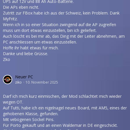
UPS auf 12V und 88 Ah Auto-Batterie.
Die APs eben nicht.
Zutritt zur FBox habe ich aus der Schweiz, kein Problem. Dank
MyFritz.
Wenn ich in so einer Situation zwingend auf die AP zugreifen
muss um dort etwas einzustellen, bin ich geliefert.
Auch löscht es bei mir ab, das Ding mit der Leiter abnehmen, am
PC anschliessen um etwas einzustellen.
Hoffe ihr habt etwas für mich.
Danke und liebe Grüsse.
Zko
Neuer PC
ziko
10. November 2025
Darf ich mich kurz einmischen, der Mod schlachtet mich wieder
wegen OT.
Auf Tutti, habe ich ein nigelnagel neues Board, mit AM5, eines der
gehobenen Klasse, gefunden.
Mit vebogenen Sockel Pins.
Für Porto gekauft und an einen Waldemar in DE eingeschickt.