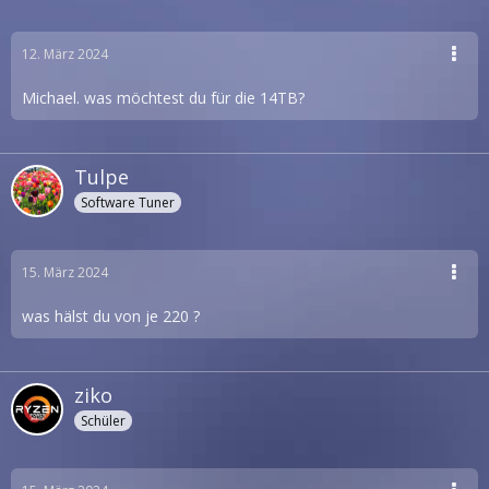
12. März 2024
Michael. was möchtest du für die 14TB?
Tulpe
Software Tuner
15. März 2024
was hälst du von je 220 ?
ziko
Schüler