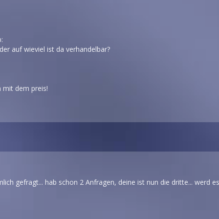
:
der auf wieviel ist da verhandelbar?
n mit dem preis!
mlich gefragt... hab schon 2 Anfragen, deine ist nun die dritte... wer