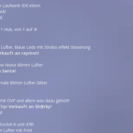
 Laufwerk IDE intern
isk!
nd
 Hub, von 1 auf 4!
üfter, blaue Leds mit Strobo effekt Steuerung
rkauft an raymon!
ow Noise 80mm Lüfter
n Santa!
ormale 80mm Lüfter Gitter
2 mit OVP und allem was dazu gehört!
Chip!
Verkauft an Sh@rky!
nd
 Sockel A und 478!
! Lüfter mit Poti!