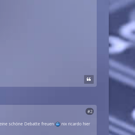
#2
uf eine schöne Debatte freuen
nix ricardo hier