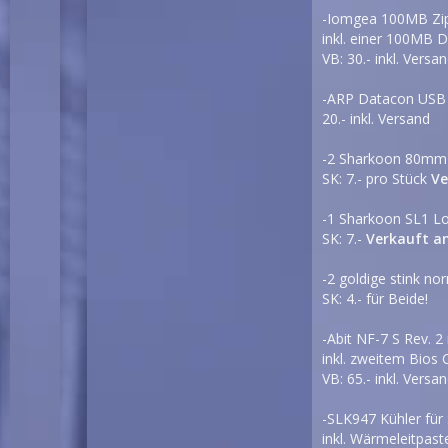
-Iomgea 100MB Zip
inkl. einer 100MB D
VB: 30.- inkl. Versa
-ARP Datacon USB 1
20.- inkl. Versand
-2 Sharkoon 80mm L
SK: 7.- pro Stück
Ve
-1 Sharkoon SL1 L
SK: 7.-
Verkauft a
-2 goldige stink n
SK: 4.- für Beide!
-Abit NF-7 S Rev. 
inkl. zweitem Bios 
VB: 65.- inkl. Versa
-SLK947 Kühler für
inkl. Wärmeleitpaste