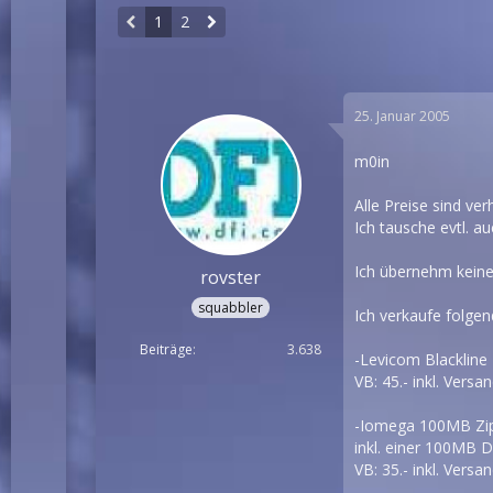
1
2
25. Januar 2005
m0in
Alle Preise sind ver
Ich tausche evtl. au
Ich übernehm keine 
rovster
squabbler
Ich verkaufe folgen
Beiträge
3.638
-Levicom Blackline 
VB: 45.- inkl. Versa
-Iomega 100MB Zip
inkl. einer 100MB 
VB: 35.- inkl. Versa