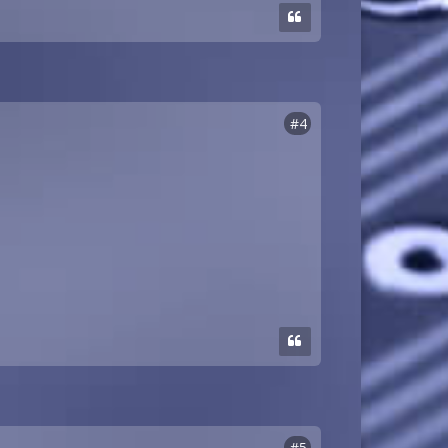
#4
#5