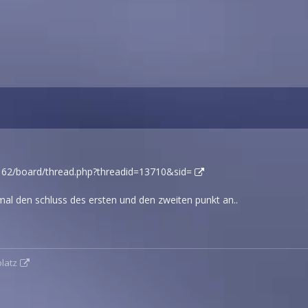
.162/board/thread.php?threadid=13710&sid=
t mal den schluss des ersten und den zweiten punkt an..
latz