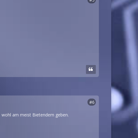
#6
d es wohl am meist Bietendem geben.