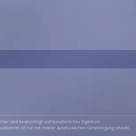
ehler sind beabsichtigt und künstlerisches Eigentum.
ublizieren ist nur mit meiner ausdrücklichen Genehmigung erlaubt.