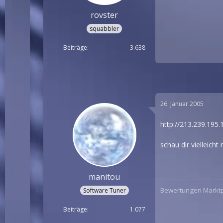
rovster
squabbler
Beiträge
3.638
26. Januar 2005
http://213.239.195
schau dir vielleich
manitou
Bewertungen Marktp
Software Tuner
Beiträge
1.077