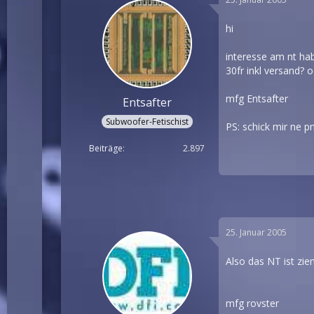
hi
interesse am nt hab
30fr inkl versand? o
mfg Entsafter
Entsafter
Subwoofer-Fetischist
PS: schick mir ne p
Beiträge
2.897
25. Januar 2005
Also das NT ist zie
mfg rovster