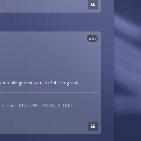
#67
wenn alle gemeinsam im Fahrzeug sind...
MSI GeForce RTX 3090 GAMING X TRIO -