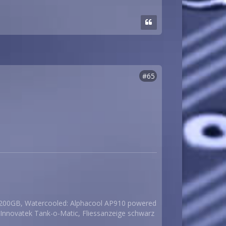
#65
200GB, Watercooled: Alphacool AP910 powered
Innovatek Tank-o-Matic, Fliessanzeige schwarz