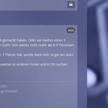
#66
 04 gemacht haben. Oder wir mieten einen 9
ch mehr Sinn wenns nicht mehr als 8-9 Personen
 Plätzer hat, würde dann evtl. sogar ein Auto
ssierten in anderen Foren und in DE suchen.
chte.
ug erinnern!