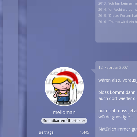
2013: "ich bin kein arm
2014: "dr Aschi wo ds I
2015: "Dieses Forum h
2016: "Trump wird ein 
12. Februar 2007
wären also, vorausg
bloss kommt dann n
auch dort wieder di
nur nicht, dass je
melloman
würde günstiger...
Soundkarten-Übertakter
Natürlich immer gu
Beiträge
1.445