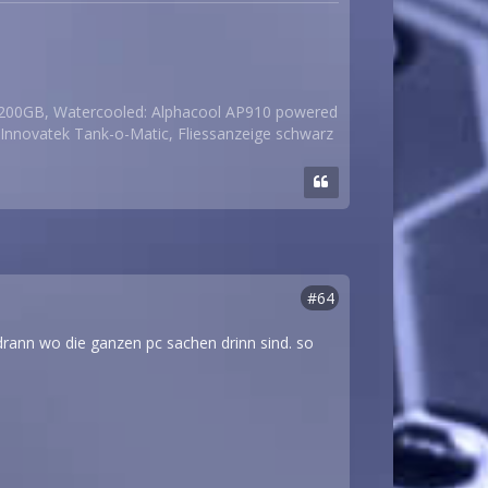
200GB, Watercooled: Alphacool AP910 powered
Innovatek Tank-o-Matic, Fliessanzeige schwarz
#64
rann wo die ganzen pc sachen drinn sind. so