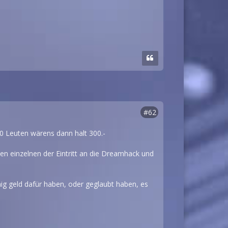
#62
10 Leuten wärens dann halt 300.-
n einzelnen der Eintritt an die Dreamhack und
ig geld dafür haben, oder geglaubt haben, es