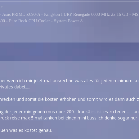
 !
0K - Asus PRIME Z690-A - Kingston FURY Renegade 6000 MHz 2x 16 GB - 
e 800 - Pure Rock CPU Cooler - System Power 8
aber wenn ich mir jetzt mal ausrechne was alles für jeden minimum ko
ivates dabei.....
hrecken und somit die kosten erhöhen und somit wird es dann auch zu t
g der jeder min geben mus über 200.- frankä ist ist es zu teuer ...... 
d rück reise max 5 mal tanken bei einen mini buss ich denke sogar nur 
uen was es kostet genau.