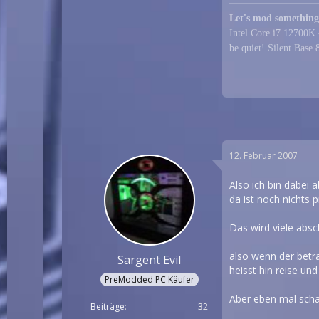
Let's mod something
Intel Core i7 1270
be quiet! Silent Bas
12. Februar 2007
Also ich bin dabei 
da ist noch nichts pr
Das wird viele absc
also wenn der betra
Sargent Evil
heisst hin reise un
PreModded PC Käufer
Aber eben mal scha
Beiträge
32