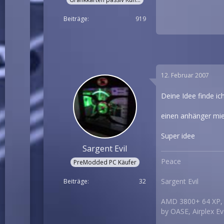
Beiträge
919
12. Februar 2007
Deine Idee finde ich
einen anhänger miet
Super idee
Sargent Evil
Peace
PreModded PC Käufer
Sargent Evil
Beiträge
32
AMD 3800+ 64 XP, 
by OASE, Airplex E