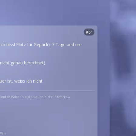
#61
och bissl Platz für Gepäck). 7 Tage und um
nicht genau berechnet).
r ist, weiss ich nicht.
und so haben sie grad auch nicht.." ©Yarrow
_Wan