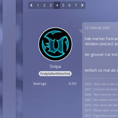
1
2
3
4
5
6
7
12. Februar 2007
hab mal bei Funicar
4000km sind incl. b
ein grosser Car in
Snipa
einfach so mal als A
Festplattenfetischist
Beiträge
8.201
2006: "Aber wenn die Le
2007: "moonie ist keine
2008: "Wer bedroh ich d
2009: "wir sollten die B
2010: "Hör doch auf stä
2011: "Bleibt aber imm
2012: "Eigentlich wollt