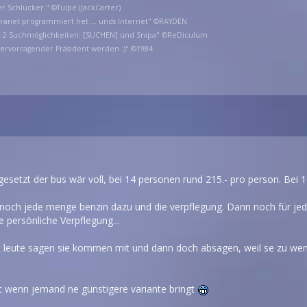
er Schlucker." ©Tulpe (JackCarter)
ntranet programmiert het ... unds Internet" ©RAYDEN
at 2 Suchmöglichkeiten: [SUCHEN] und Snipa" ©ReDiculum
hervorragender Präsident werden :)" ©1984
esetzt der bus wär voll, bei 14 personen rund 215.- pro person. Bei 
och jede menge benzin dazu und die verpflegung. Dann noch für jede
e persönliche Verpflegung...
tzt leute sagen sie kommen mit und dann doch absagen, weil se zu wen
t wenn jemand ne günstigere variante bringt