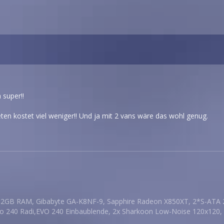
 super!!
en kostet viel weniger!! Und ja mit 2 vans wäre das wohl genug.
2GB RAM, Gibabyte GA-K8NF-9, Sapphire Radeon X850XT, 2*S-ATA 
vo 240 Radi,EVO 240 Einbaublende, 2x Sharkoon Low-Noise 120x120, 