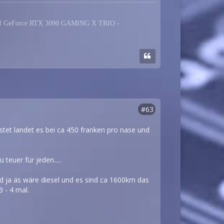
MSI GeForce RTX 3090 GAMING X TRIO -
#63
stet landet es bei ca 450 franken pro nase und
euer für jeden.....
und ja äs wäre diesel und es sind ca 1600km das
3 - 4 mal.