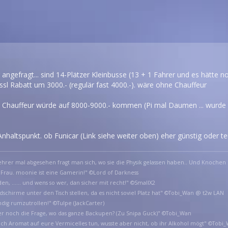
 angefragt... sind 14-Plätzer Kleinbusse (13 + 1 Fahrer und es hätte n
issl Rabatt um 3000.- (regulär fast 4000.-). wäre ohne Chauffeur
cl. Chauffeur würde auf 8000-9000.- kommen (Pi mal Daumen ... wurde 
nhaltspunkt. ob Funicar (Link siehe weiter oben) eher günstig oder teue
hrer mal abgesehen fragt man sich, wo sie die Physik gelassen haben.. Und Knochen 
 Frau. moonie ist eine Gamerin!" ©Lord of Darkness
en, ...... und wens so wer, dan sicher mit recht!" ©SmallX2
ildschirme unter den Tisch stellen, da es nicht soviel Platz hat" ©Tobi_Wan @ t2w LAN
ndig rumzutrollen!" ©Tulpe (JackCarter)
er noch die Frage, wo das ganze Backupen? (Zu Snipa Guck)" ©Tobi_Wan
e ich Aromat auf eure Vermicelles tun, wusste aber nicht, ob ihr Alkohol mögt" ©Tobi