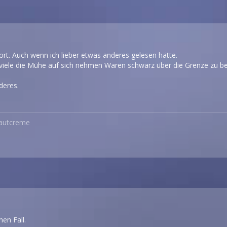
rt. Auch wenn ich lieber etwas anderes gelesen hätte.
 viele die Mühe auf sich nehmen Waren schwarz über die Grenze zu
deres.
Hautcreme
hen Fall.