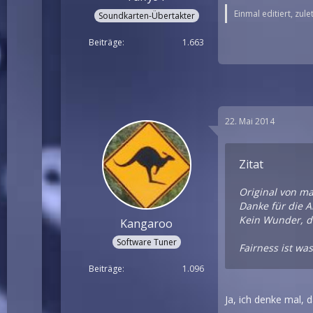
Einmal editiert, zul
Soundkarten-Übertakter
Beiträge
1.663
22. Mai 2014
Zitat
Original von m
Danke für die A
Kein Wunder, d
Kangaroo
Software Tuner
Fairness ist wa
Beiträge
1.096
Ja, ich denke mal,