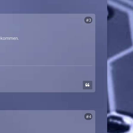
#3
 bekommen.
#4