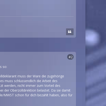
#2
s so:
olldeklarant muss der Ware die zugehörige
es muss schlussendlich die Arbeit des
tzt werden, nicht immer zum Vorteil des
i der Oberzolldirektion belastet. Da sie damit
Zölle/MWST schon für dich bezahlt haben, also für