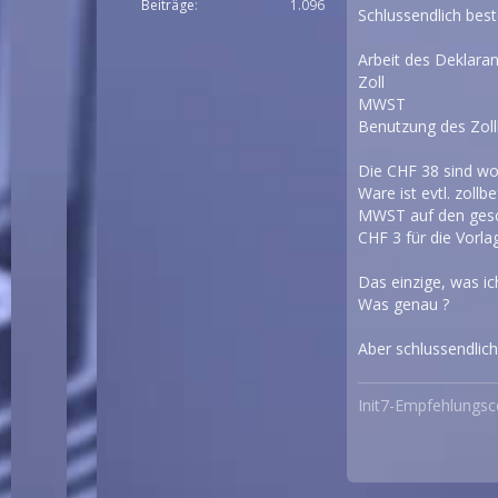
Beiträge
1.096
Schlussendlich bes
Arbeit des Deklaran
Zoll
MWST
Benutzung des Zol
Die CHF 38 sind woh
Ware ist evtl. zollb
MWST auf den gesc
CHF 3 für die Vorla
Das einzige, was ic
Was genau ?
Aber schlussendlich
Init7-Empfehlungs