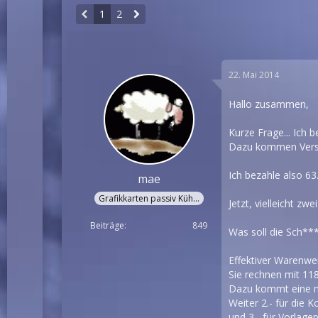
1
2
22. Mai 2014
Hallo zusammen,
Kurze Frage... Ich 
Dazu kommen Versa
Ich bezahle also 6
mae
Grafikkarten passiv Kühler
Jetzt, vielleicht z
Beiträge
849
Was soll die Sch**
Effektiver Warenwer
Sie rechnen mit 11
Dazu kommt eine mi
Weiter 2.- für die 
und 3.- für Vorlagep