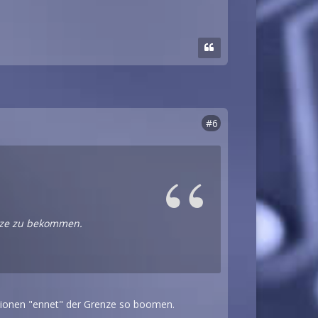
#6
nze zu bekommen.
ationen "ennet" der Grenze so boomen.