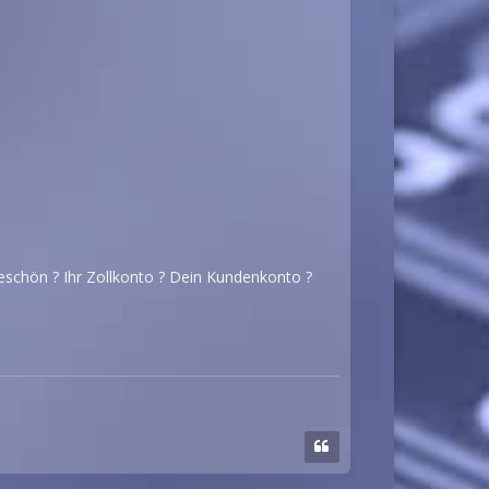
teschön ? Ihr Zollkonto ? Dein Kundenkonto ?