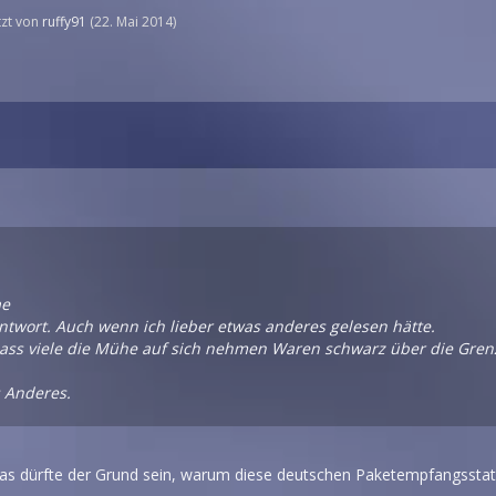
etzt von
ruffy91
(
22. Mai 2014
)
ae
ntwort. Auch wenn ich lieber etwas anderes gelesen hätte.
ass viele die Mühe auf sich nehmen Waren schwarz über die Gre
s Anderes.
 das dürfte der Grund sein, warum diese deutschen Paketempfangsst