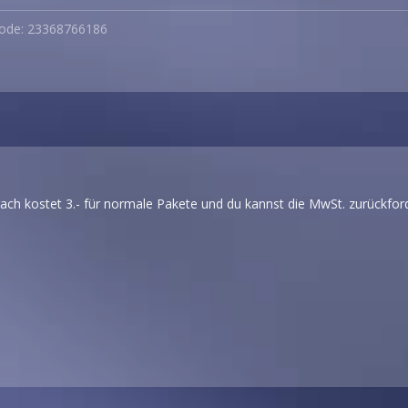
code: 23368766186
ach kostet 3.- für normale Pakete und du kannst die MwSt. zurückfor