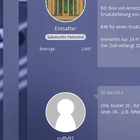
BD Box von Amazon.
Ersatzlieferung von
84€ für einen Ersat
Entsafter
Subwoofer-Fetischist
Immerhin nur 24 Fr
Der Zoll verlangt 
Beiträge
2.897
22. Mai 2014
DHL kostet 35.- für
sinds 38.- (z.B. fe
ruffy91