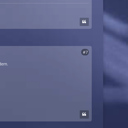
#7
dern.