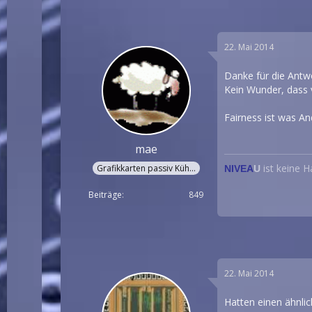
22. Mai 2014
Danke für die Antwo
Kein Wunder, dass
Fairness ist was An
mae
ist keine 
Grafikkarten passiv Kühler
NIVEA
U
Beiträge
849
22. Mai 2014
Hatten einen ähnlic