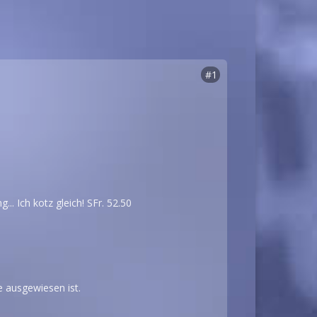
#1
. Ich kotz gleich! SFr. 52.50
 ausgewiesen ist.