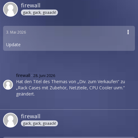
firewall
gack, gack, goaack!
3. Mai 2026
Update
firewall
28. Juni 2026
Hat den Titel des Themas von „Div. zum Verkaufen“ zu
„Rack Cases mit Zubehör, Netzteile, CPU Cooler uvm.“
geändert.
firewall
gack, gack, goaack!