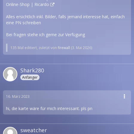
Online-Shop | Ricardo
Alles ersichtlich inkl. Bilder, falls jemand interesse hat, einfach
eine PN schreiben
Bei fragen stehe ich gerne zur Verfügung
135 Mal editiert, zuletzt von
firewall
(
3. Mai 2026
)
Shark280
Anfänger
16. März 2023
hi, die karte wäre für mich interessant. pls pn
sweatcher