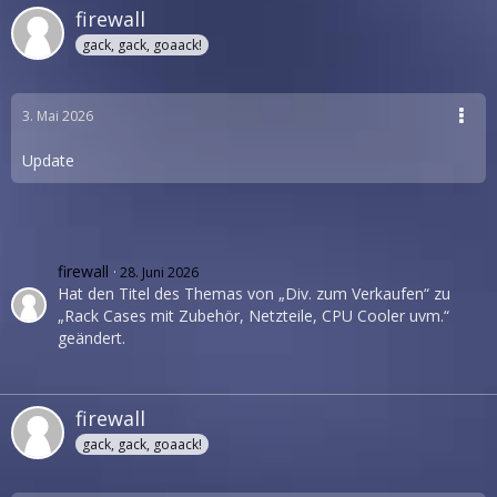
firewall
gack, gack, goaack!
3. Mai 2026
Update
firewall
28. Juni 2026
Hat den Titel des Themas von „Div. zum Verkaufen“ zu
„Rack Cases mit Zubehör, Netzteile, CPU Cooler uvm.“
geändert.
firewall
gack, gack, goaack!