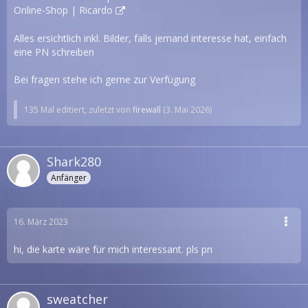
Online-Shop | Ricardo
Alles ersichtlich inkl. Bilder, falls jemand interesse hat, einfach
eine PN schreiben
Bei fragen stehe ich gerne zur Verfügung
135 Mal editiert, zuletzt von
firewall
(
3. Mai 2026
)
Shark280
Anfänger
16. März 2023
hi, die karte wäre für mich interessant. pls pn
sweatcher