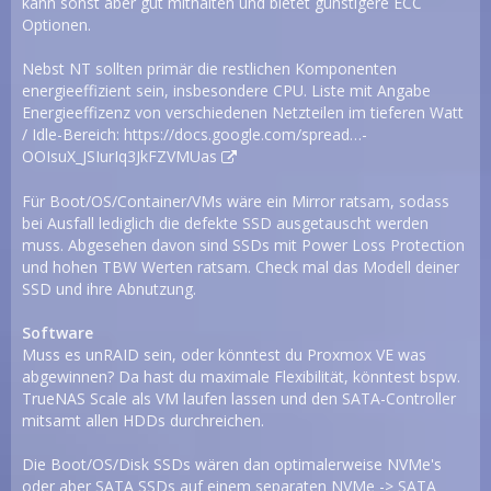
kann sonst aber gut mithalten und bietet günstigere ECC
Optionen.
Nebst NT sollten primär die restlichen Komponenten
energieeffizient sein, insbesondere CPU. Liste mit Angabe
Energieeffizenz von verschiedenen Netzteilen im tieferen Watt
/ Idle-Bereich:
https://docs.google.com/spread…-
OOIsuX_JSIurIq3JkFZVMUas
Für Boot/OS/Container/VMs wäre ein Mirror ratsam, sodass
bei Ausfall lediglich die defekte SSD ausgetauscht werden
muss. Abgesehen davon sind SSDs mit Power Loss Protection
und hohen TBW Werten ratsam. Check mal das Modell deiner
SSD und ihre Abnutzung.
Software
Muss es unRAID sein, oder könntest du Proxmox VE was
abgewinnen? Da hast du maximale Flexibilität, könntest bspw.
TrueNAS Scale als VM laufen lassen und den SATA-Controller
mitsamt allen HDDs durchreichen.
Die Boot/OS/Disk SSDs wären dan optimalerweise NVMe's
oder aber SATA SSDs auf einem separaten NVMe -> SATA