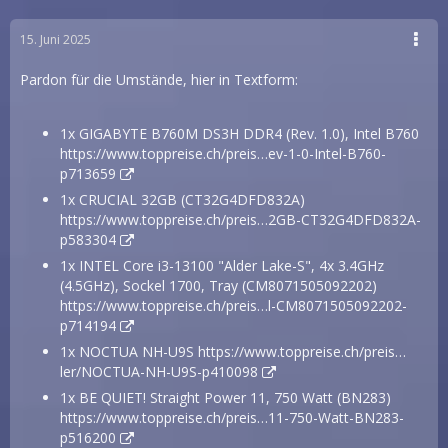
15. Juni 2025
Pardon für die Umstände, hier in Textform:
1x GIGABYTE B760M DS3H DDR4 (Rev. 1.0), Intel B760
https://www.toppreise.ch/preis…ev-1-0-Intel-B760-
p713659
1x CRUCIAL 32GB (CT32G4DFD832A)
https://www.toppreise.ch/preis…2GB-CT32G4DFD832A-
p583304
1x INTEL Core i3-13100 "Alder Lake-S", 4x 3.4GHz
(4.5GHz), Sockel 1700, Tray (CM8071505092202)
https://www.toppreise.ch/preis…l-CM8071505092202-
p714194
1x NOCTUA NH-U9S
https://www.toppreise.ch/preis…
ler/NOCTUA-NH-U9S-p410098
1x BE QUIET! Straight Power 11, 750 Watt (BN283)
https://www.toppreise.ch/preis…11-750-Watt-BN283-
p516200