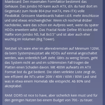
Mainboard: Den maximalen Formfaktor bestimmt das
Gehäuse. Das Jonsbo N5 kann auch ATX, d.h. du hast dort im
Gegensatz zum Node 804 (nur mATX, mini-ITX) volle
Flexibilität. Grössere Mainboards haben i.d.R. mehr Anschlüsse
und sind etwas erschwinglicher. Wenn ich nochmal drüber
nachdenke, wäre das schon ein Aufpreis wert, wenn du später
HDDs erweitern willst. Das Fractal Node Define R5 kostet die
Hälfte vom Jonsbo N5, hat 8x3.5" und ist aber auch eher
wuchtig im Volumen (Big Tower).
Netzteil: Ich wäre eher im allerextremsten auf Minimum 120W,
da beim System(neu)start alle HDDs auf einmal angeschaltet
werden, was ordentlich Saft zieht. Gibts zu wenig Strom, geht
das System nicht an und im schlimmsten Fall tragen die
Platten einen Schaden davon. Mit 400W aufwärts im ATX
Format bist du gut bedient. Die oben verlinkte Liste zeigt dir,
wie effizient die NTs unter 20W / 40W / 60W / 80W Last sind
was in etwa einem Homelab Idle entspricht. Ab 80% sind
akzeptabel.
RAM: DDR5 ist nice to have, aber sicherlich kein must und für
den geringen Nutzen bei einem Budget von 700.- zu teuer.