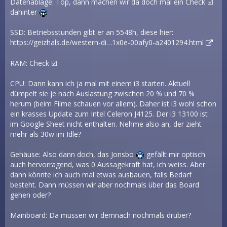
Datenablage: Top, dann machen wir da doch mal ein Check ☑️
dahinter
SSD: Betriebsstunden gibt er an 5548h, diese hier:
https://geizhals.de/western-di…1x0e-00afy0-a2401294.html
RAM: Check ☑️
CPU: Dann kann ich ja mal mit einem i3 starten. Aktuell
dümpelt sie je nach Auslastung zwischen 20 % und 70 %
herum (beim Filme schauen vor allem). Daher ist i3 wohl schon
ein krasses Update zum Intel Celeron J4125. Der i3 13100 ist
im Google Sheet nicht enthalten. Nehme also an, der zieht
mehr als 30w im Idle?
Gehäuse: Also dann doch, das Jonsbo
gefällt mir optisch
auch hervorragend, was 0 Aussagekraft hat, ich weiss. Aber
dann könnte ich auch mal etwas ausbauen, falls Bedarf
besteht. Dann müssen wir aber nochmals über das Board
gehen oder?
Mainboard: Da müssen wir demnach nochmals drüber?