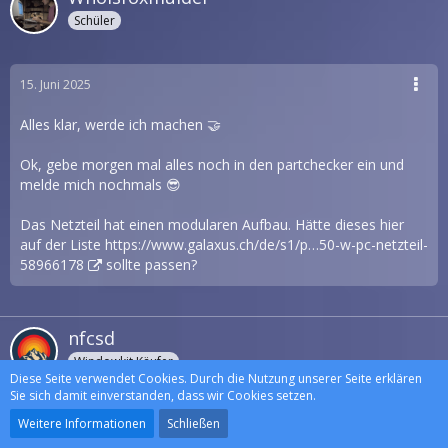
Schüler
15. Juni 2025
Alles klar, werde ich machen 🤝
Ok, gebe morgen mal alles noch in den partchecker ein und
melde mich nochmals 😎
Das Netzteil hat einen modularen Aufbau. Hätte dieses hier
auf der Liste
https://www.galaxus.ch/de/s1/p…50-w-pc-netzteil-
58966178
sollte passen?
nfcsd
Windowkit Käufer
Diese Seite verwendet Cookies. Durch die Nutzung unserer Seite erklären
Sie sich damit einverstanden, dass wir Cookies setzen.
Weitere Informationen
Schließen
15. Juni 2025