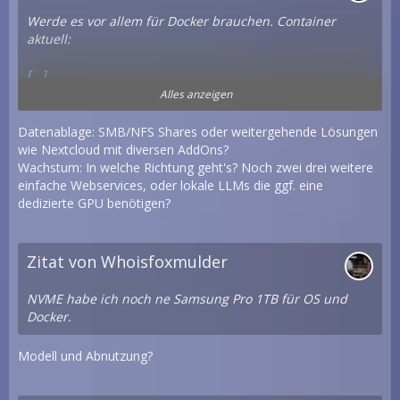
Werde es vor allem für Docker brauchen. Container
aktuell:
[...]
Datenablage / Dokumente / Foto
Alles anzeigen
[...]
Datenablage: SMB/NFS Shares oder weitergehende Lösungen
Liste wird aber noch wachsen.
wie Nextcloud mit diversen AddOns?
Wachstum: In welche Richtung geht's? Noch zwei drei weitere
einfache Webservices, oder lokale LLMs die ggf. eine
dedizierte GPU benötigen?
Zitat von Whoisfoxmulder
NVME habe ich noch ne Samsung Pro 1TB für OS und
Docker.
Modell und Abnutzung?