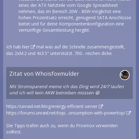
eines der ATX Netzteile vom Google Spreadsheet
nehmen, das im Bereich 20W - 80W möglichst eine
hohen Prozentsatz erreicht, genügend SATA Anschlüsse
bietet und für deine Komponentenkonfiguration eine
vernünftige Gesamtleistung hergibt.
Ich hab
hier
mal was auf die Schnelle zusammengestellt,
das 2xM.2 und 4x3.5" unterstützt. 700.- reichen dicke.
Zitat von Whoisfoxmulder
Mit Stromsparend meine ich das Ding wird 24/7 laufen
und ich will kein AKW betreiben müssen 😆
https://unraid.net/blog/energy-efficient-server
https://forums.unraid.net/topi…onsumption-with-powertop/
Die Tipps träfen auch zu, wenn du Proxmox verwenden
solltest.