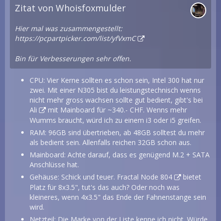
Zitat von Whoisfoxmulder
Hier mal was zusammengestellt:
https://pcpartpicker.com/list/yfVxmC
Bin für Verbesserungen sehr offen.
CPU: Vier Kerne sollten es schon sein, Intel 300 hat nur
zwei. Mit einer N305 bist du leistungstechnisch wenns
nicht mehr gross wachsen sollte gut bedient, gibt's bei
Ali
mit Mainboard für ~340.- CHF. Wenns mehr
Wumms braucht, würd ich zu einem i3 oder i5 greifen.
RAM: 96GB sind übertrieben, ab 48GB solltest du mehr
als bedient sein. Allenfalls reichen 32GB schon aus.
Mainboard: Achte darauf, dass es genügend M.2 + SATA
Anschlüsse hat.
Gehäuse: Schick und teuer.
Fractal Node 804
bietet
Platz für 8x3.5", tut's das auch? Oder noch was
kleineres, wenn 4x3.5" das Ende der Fahnenstange sein
wird.
Netzteil: Die Marke von der Liste kenne ich nicht. Würde