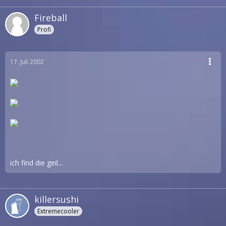
Fireball
Profi
17. Juli 2002
ich find die geil...
killersushi
Extremecooler