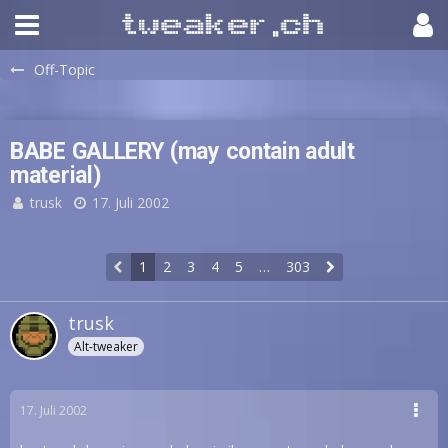
Off-Topic
BABE GALLERY (may contain adult
material)
trusk
17. Juli 2002
1
2
3
4
5
…
303
trusk
Alt-tweaker
17. Juli 2002