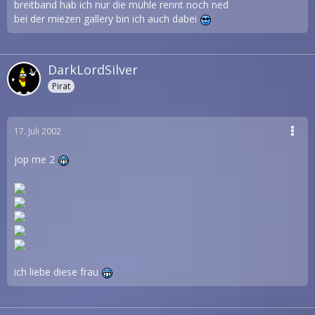
breitband hab ich nur die mühle rennt noch ned
bei der miezen gallery bin ich auch dabei
DarkLordSilver
Pirat
17. Juli 2002
jop me 2
ich liebe diese frau