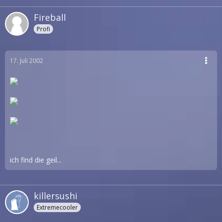
Fireball
Profi
17. Juli 2002
ich find die geil...
killersushi
Extremecooler