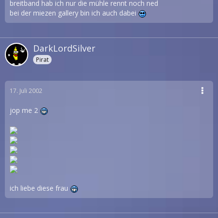
breitband hab ich nur die mühle rennt noch ned
bei der miezen gallery bin ich auch dabei
DarkLordSilver
Pirat
17. Juli 2002
jop me 2
ich liebe diese frau