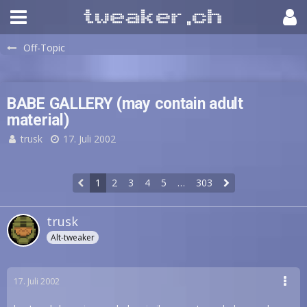
Off-Topic
BABE GALLERY (may contain adult
material)
trusk
17. Juli 2002
1
2
3
4
5
…
303
trusk
Alt-tweaker
17. Juli 2002