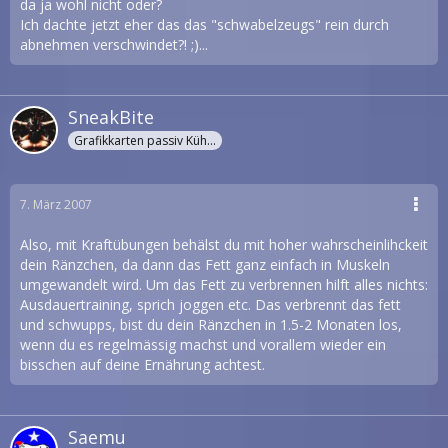
einfach-trainieren
da ja wohl nicht oder?
Ich dachte jetzt eher das das "schwabelzeugs" rein durch
edit: ahh da sind nur Übungen mit Geräten vorhanden :/
abnehmen verschwindet?! ;)...
SneakBite
Grafikkarten passiv Kühler
7. März 2007
Also, mit Kraftübungen behälst du mit hoher wahrscheinlihckeit
dein Ränzchen, da dann das Fett ganz einfach in Muskeln
umgewandelt wird. Um das Fett zu verbrennen hilft alles nichts:
Ausdauertraining, sprich joggen etc. Das verbrennt das fett
und schwupps, bist du dein Ränzchen in 1.5-2 Monaten los,
wenn du es regelmässig machst und vorallem wieder ein
bisschen auf deine Ernährung achtest.
Saemu