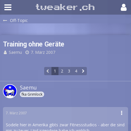
Off-Topic
Training ohne Geräte
Saemu
7. März 2007
1
2
3
4
Saemu
fka Grimlock
7. März 2007
Sodele hier in Amerika gibts zwar Fitnessstudios - aber die sind
mir zu teuer. Und irgendwie habe ich wirklich