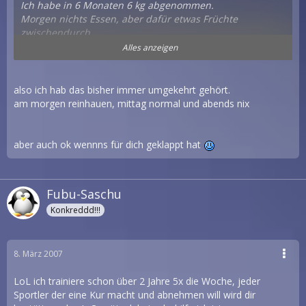
Ich habe in 6 Monaten 6 kg abgenommen.
Morgen nichts Essen, aber dafür etwas Früchte
zwischendurch.
Mittags nur einen Salat mit Brot (Achtung Salatsauce,
Alles anzeigen
gibt riesige Unterschiede, von 200kcal/100gr bis
600kcal/100gr)
Früchte zwischendurch.
also ich hab das bisher immer umgekehrt gehört.
Dann etwas anständiges zum Abendessen, wenn auch
am morgen reinhauen, mittag normal und abends nix
nur ein Teller.
Wenn du Brot isst, nur solches ohne Weissmehl!!!
Keine Süssgetränke!!!
aber auch ok wennns für dich geklappt hat
Das ist sehr streng, so machts nichts, wenn ich trotzdem
mal eine Cremeschnitte esse, oder mal zum zMittag
einen Dönner nehme, Hauptsache ist, dass solches Essen
Fubu-Saschu
nicht überwiegt.
Konkreddd!!!
8. März 2007
LoL ich trainiere schon über 2 Jahre 5x die Woche, jeder
Sportler der eine Kur macht und abnehmen will wird dir