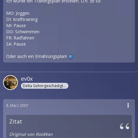
Ich würde ein Trainingsplan erstellen. D.h. zb so:
MO: Joggen
DI: Krafttraining
MI: Pause
DO: Schwimmen
FR: Radfahren
SA: Pause
Oder auch ein Ernährungsplan!
ev0x
Delta Gehörgeschädigter
8. März 2007
Zitat
Original von RooWan