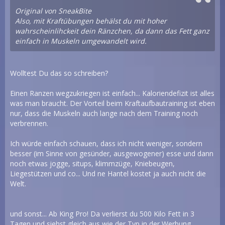
Original von SneakBite
Also, mit Kraftübungen behälst du mit hoher
wahrscheinlihckeit dein Ränzchen, da dann das Fett ganz
einfach in Muskeln umgewandelt wird.
Wolltest Du das so schreiben?
Einen Ranzen wegzukriegen ist einfach... Kaloriendefizit ist alles
was man braucht. Der Vorteil beim Kraftaufbautraining ist eben
nur, dass die Muskeln auch lange nach dem Training noch
verbrennen.
Ich würde einfach schauen, dass ich nicht weniger, sondern
besser (im Sinne von gesünder, ausgewogener) esse und dann
noch etwas jogge, situps, klimmzüge, Kniebeugen,
Liegestützen und co... Und ne Hantel kostet ja auch nicht die
Welt.
und sonst... Ab King Pro! Da verlierst du 500 Kilo Fett in 3
Tagen und siehst gleich aus wie der Typ in der Werbung.