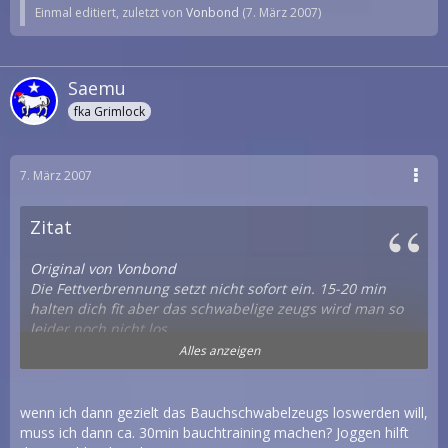
Einmal editiert, zuletzt von
Vonbond
(
7. März 2007
)
Saemu
fka Grimlock
7. März 2007
Zitat
Original von Vonbond
Die Fettverbrennung setzt nicht sofort ein. 15-20 min
halten dich fit aber das schwabelige zeugs wird man so
leider noch nicht los.
Alles anzeigen
Habe etwas gestöbert und etwas gute gefunden.
Vielleicht siehst du in einem Jahr auch so aus wie dieser
Kerli der die Übungen vorzeigt
wenn ich dann gezielt das Bauchschwabelzeugs loswerden will,
muss ich dann ca. 30min bauchtraining machen? Joggen hilft