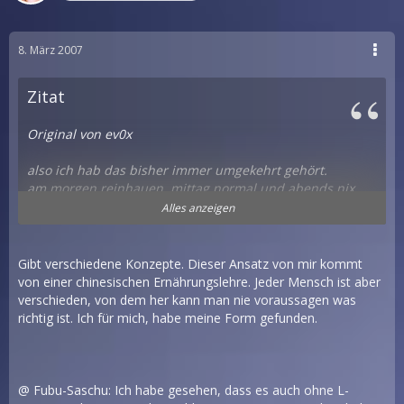
8. März 2007
Zitat
Original von ev0x
also ich hab das bisher immer umgekehrt gehört.
am morgen reinhauen, mittag normal und abends nix
Alles anzeigen
aber auch ok wennns für dich geklappt hat
Gibt verschiedene Konzepte. Dieser Ansatz von mir kommt
von einer chinesischen Ernährungslehre. Jeder Mensch ist aber
verschieden, von dem her kann man nie voraussagen was
richtig ist. Ich für mich, habe meine Form gefunden.
@ Fubu-Saschu: Ich habe gesehen, dass es auch ohne L-