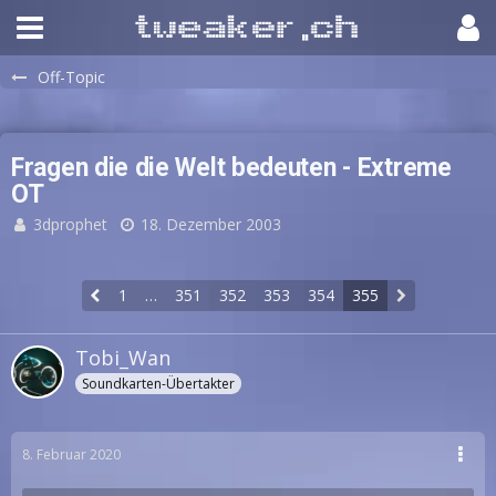
Off-Topic
Fragen die die Welt bedeuten - Extreme
OT
3dprophet
18. Dezember 2003
1
…
351
352
353
354
355
Tobi_Wan
Soundkarten-Übertakter
8. Februar 2020