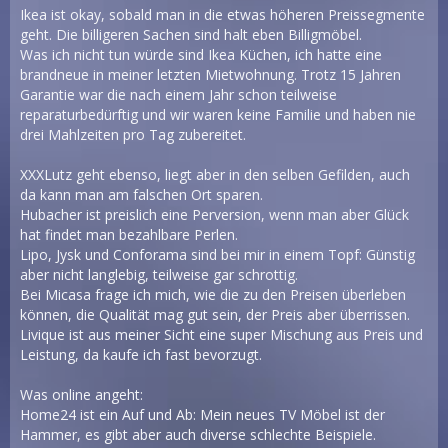
Ikea ist okay, sobald man in die etwas höheren Preissegmente
geht. Die billigeren Sachen sind halt eben Billigmöbel.
Was ich nicht tun würde sind Ikea Küchen, ich hatte eine
brandneue in meiner letzten Mietwohnung. Trotz 15 Jahren
Garantie war die nach einem Jahr schon teilweise
reparaturbedürftig und wir waren keine Familie und haben nie
drei Mahlzeiten pro Tag zubereitet.
XXXLutz geht ebenso, liegt aber in den selben Gefilden, auch
da kann man am falschen Ort sparen.
Hubacher ist preislich eine Perversion, wenn man aber Glück
hat findet man bezahlbare Perlen.
Lipo, Jysk und Conforama sind bei mir in einem Topf: Günstig
aber nicht langlebig, teilweise gar schrottig.
Bei Micasa frage ich mich, wie die zu den Preisen überleben
können, die Qualität mag gut sein, der Preis aber überrissen.
Livique ist aus meiner Sicht eine super Mischung aus Preis und
Leistung, da kaufe ich fast bevorzugt.
Was online angeht:
Home24 ist ein Auf und Ab: Mein neues TV Möbel ist der
Hammer, es gibt aber auch diverse schlechte Beispiele.