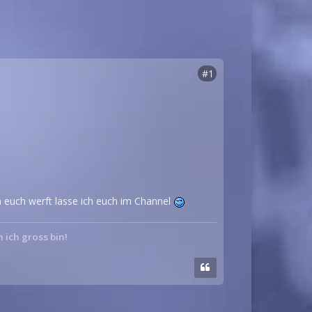
#1
euch werft lasse ich euch im Channel
n ich gross bin!