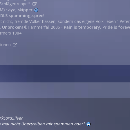
Schlägertruppe!!!
M) : aye, skipper
d DLS spamming-spree!
st nicht, fremde Völker hassen, sondern das eigene Volk lieben." Pete
, Unbroken!
©Hammerfall 2005 -
Pain is temporary, Pride is forev
rmers 1984
ionen!
rkLordSilver
es mal nicht übertreiben mit spammen oder?