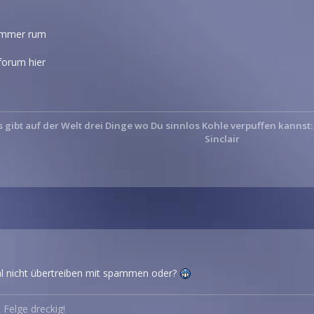
 immer rum
forum hier
s gibt auf der Welt drei Dinge wo Du sinnlos Kohle verpuffen kannst
Sinclair
mal nicht übertreiben mit spammen oder?
Felge dreckig!