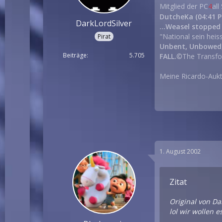
Mitglied der PC
4
all
DutcheKa (04:41 P
DarkLordSilver
...Weasel stoppe
"National sein heis
Pirat
Unbent, Unbowed
Beiträge
5.705
FALL.
©The Transfo
Meine Ricardo-Aukt
1. August 2002
Zitat
Original von Da
lol wir wollen 