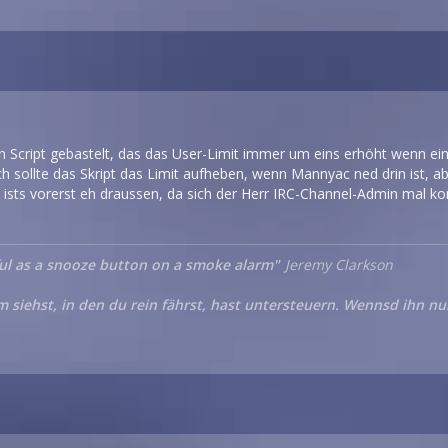
 Script gebastelt, das das User-Limit immer um eins erhöht wenn ein
ich sollte das Skript das Limit aufheben, wenn Mannyac ned drin ist, 
ll ists vorerst eh draussen, da sich der Herr IRC-Channel-Admin mal
seful as a snooze button on a smoke alarm"
Jeremy Clarkson
siehst, in den du rein fährst, hast untersteuern. Wennsd ihn nu