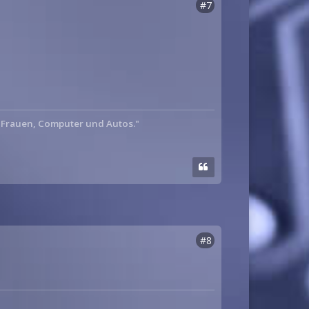
#7
: Frauen, Computer und Autos."
#8