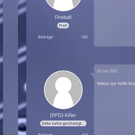
Fireball
Profi
Beiträge
582
29. Juli 2002
Wieso zur Hölle bra
[RPD]-Killer
Delta Gehörgeschädigter
Beiträge
474