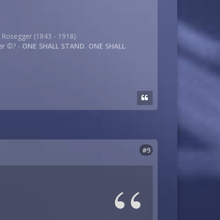
r Rosegger (1843 - 1918)
er
©? -
ONE SHALL STAND. ONE SHALL
#9