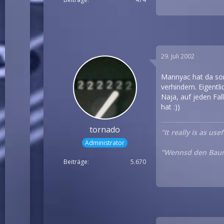
29. Juli 2002
Mannyac hat da son
verhindern. Eigentl
Naja, auf jeden Fa
hat :))
tornado
"It really is as u
Administrator
"Wennsd den Baum 
Beiträge
5.670