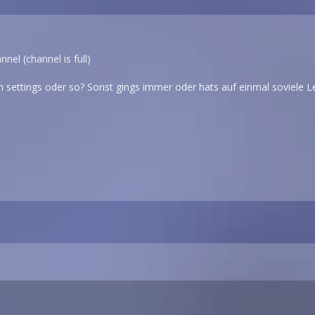
nnel (channel is full)
n settings oder so? Sonst gings immer oder hats auf einmal soviele L