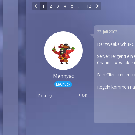
1
2
3
4
5
…
12
22. Juli 2002
Der tweaker.ch IRC C
Server: iergend ein
Channel: #tweaker.
Den Client um zu c
Mannyac
LeChuck
Regeln kommen näch
Beiträge
5.841