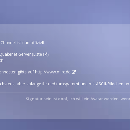
hannel ist nun offiziell.
 Quakenet-Server (
Liste
)
ch
onnecten gibts auf
http://www.mirc.de
stens, aber solange ihr ned rumspammt und mit ASCII-Bildchen um 
Signatur sein ist doof, ich will ein Avatar werden, wen