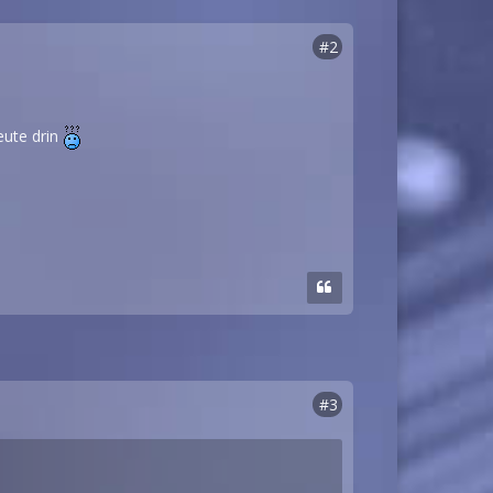
#2
eute drin
#3