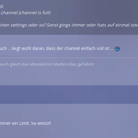
di
n channel (channel is full)
inen settings oder so? Sonst gings immer oder hats auf einmal sov
ch ... liegt wohl daran, dass der channel einfach voll ist ...
n auch gleich das Monokel ins Martini-Glas gefallen!
mmer ein Limit, ka wieso!!