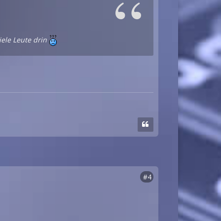
iele Leute drin
#4