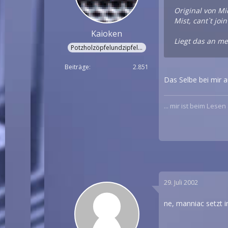
Original von Mi
Mist, cant`t joi
Kaioken
Liegt das an me
Potzholzöpfelundzipfelchappä!
Beiträge
2.851
Das Selbe bei mir au
... mir ist beim Lese
29. Juli 2002
ne, manniac setzt i