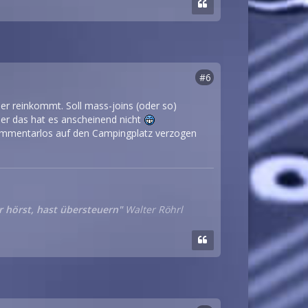
#6
er reinkommt. Soll mass-joins (oder so)
aber das hat es anscheinend nicht
 kommentarlos auf den Campingplatz verzogen
r hörst, hast übersteuern"
Walter Röhrl