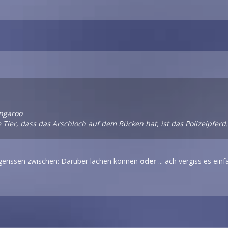
angaroo
 Tier, dass das Arschloch auf dem Rücken hat, ist das Polizeipferd
r gerissen zwischen: Darüber lachen können
oder
... ach vergiss es einf