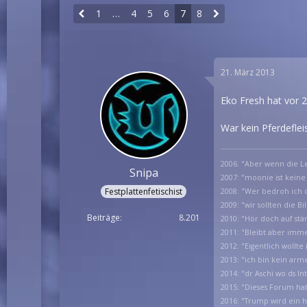
1
…
4
5
6
7
8
21. März 2013
Eko Fresh hat vor 
War kein Pferdefle
2006: "Aber wenn die Le
Snipa
2007: "moonie ist keine
Festplattenfetischist
2008: "Wer bedroh ich d
2009: "wir sollten die B
Beiträge
8.201
2010: "Hör doch auf stä
2011: "Bleibt aber imm
2012: "Eigentlich wollt
2013: "ich bin kein arm
2014: "dr Aschi wo ds I
2015: "Dieses Forum h
2016: "Trump wird ein 