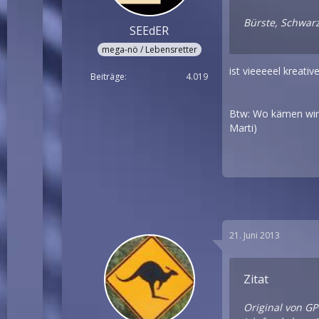
Bürste, Schwarz
SEEdER
mega-nö / Lebensretter
ist vieeeeel kreativ
Beiträge
4.019
Btw: Wo kämen wir 
Marti)
21. Juni 2013
Zitat
Original von GP