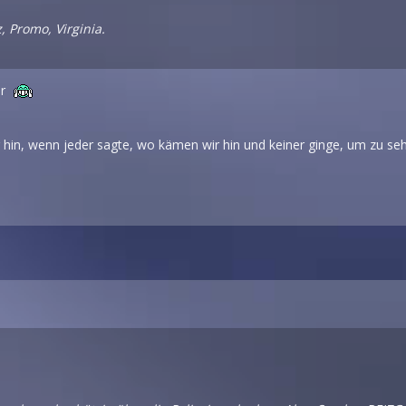
, Promo, Virginia.
er
hin, wenn jeder sagte, wo kämen wir hin und keiner ginge, um zu seh