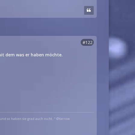
#122
 mit dem was er haben möchte.
und so haben sie grad auch nicht.." ©Yarrow