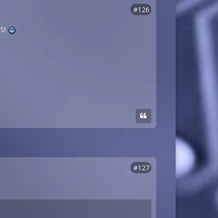
#126
US!
#127