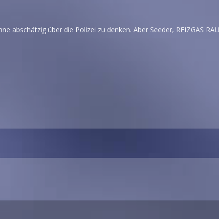
 ohne abschätzig über die Polizei zu denken. Aber Seeder, REIZGAS RA