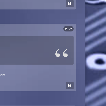
#125
.
ach!