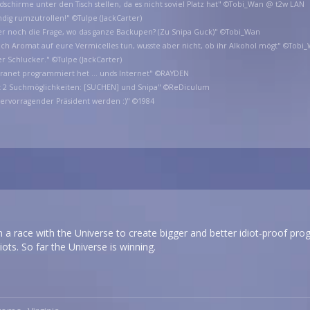
ildschirme unter den Tisch stellen, da es nicht soviel Platz hat" ©Tobi_Wan @ t2w LAN
ndig rumzutrollen!" ©Tulpe (JackCarter)
er noch die Frage, wo das ganze Backupen? (Zu Snipa Guck)" ©Tobi_Wan
e ich Aromat auf eure Vermicelles tun, wusste aber nicht, ob ihr Alkohol mögt" ©Tobi
er Schlucker." ©Tulpe (JackCarter)
ntranet programmiert het ... unds Internet" ©RAYDEN
at 2 Suchmöglichkeiten: [SUCHEN] und Snipa" ©ReDiculum
hervorragender Präsident werden :)" ©1984
a race with the Universe to create bigger and better idiot-proof progr
iots. So far the Universe is winning.