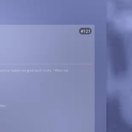
#121
und so haben sie grad auch nicht.." ©Yarrow
_Wan