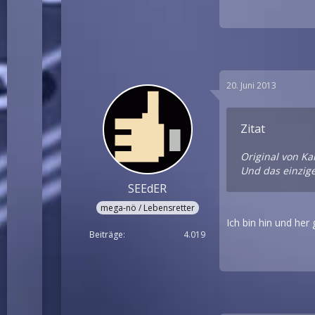
20. Juni 2013
Zitat
Original von K
Und das einzige
SEEdER
mega-nö / Lebensretter
Ich bin hin und he
Beiträge
4.019