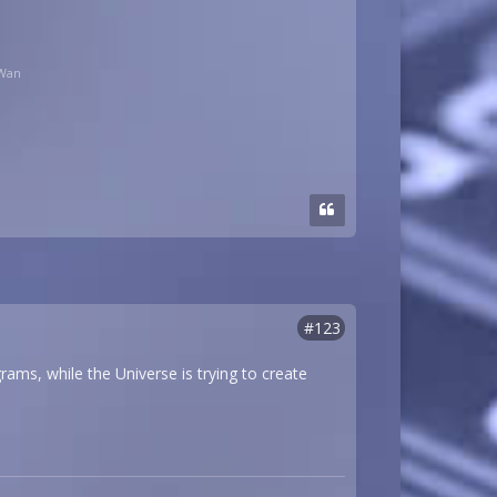
_Wan
#123
ams, while the Universe is trying to create