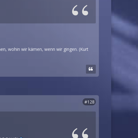
en, wohin wir kämen, wenn wir gingen. (Kurt
#128