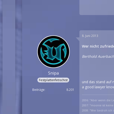
8. Juni 2013
Wer nicht zufried
Berthold Auerbac
Snipa
Festplattenfetischist
und das stand auf n
a good lawyer know
Beiträge
8.201
2006: "Aber wenn die Le
2007: "moonie ist keine
2008: "Wer bedroh ich d