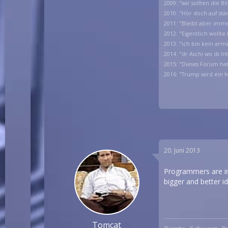
2009: "wir sollten die B
2010: "Hör doch auf stä
2011: "Bleibt aber imm
2012: "Eigentlich wollt
2013: "ich bin kein arm
2014: "dr Aschi wo ds I
2015: "Dieses Forum h
2016: "Trump wird ein 
20. Juni 2013
Programmers are in 
bigger and better id
Tomcat