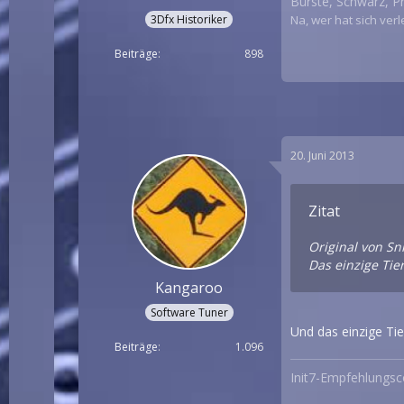
Bürste, Schwarz, Pr
3Dfx Historiker
Na, wer hat sich ver
Beiträge
898
20. Juni 2013
Zitat
Original von Sn
Das einzige Tie
Kangaroo
Software Tuner
Und das einzige Tie
Beiträge
1.096
Init7-Empfehlungs