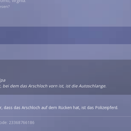
omo, Virginia.
lesen?
ipa
r, bei dem das Arschloch vorn ist, ist die Autoschlange.
r, dass das Arschloch auf dem Rücken hat, ist das Polizeipferd.
code: 23368766186