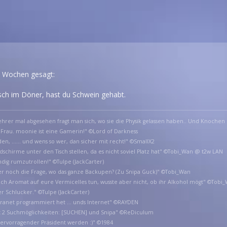
2 Wochen gesagt:
isch im Döner, hast du Schwein gehabt.
hrer mal abgesehen fragt man sich, wo sie die Physik gelassen haben.. Und Knochen 
 Frau. moonie ist eine Gamerin!" ©Lord of Darkness
en, ...... und wens so wer, dan sicher mit recht!" ©SmallX2
ildschirme unter den Tisch stellen, da es nicht soviel Platz hat" ©Tobi_Wan @ t2w LAN
ndig rumzutrollen!" ©Tulpe (JackCarter)
er noch die Frage, wo das ganze Backupen? (Zu Snipa Guck)" ©Tobi_Wan
e ich Aromat auf eure Vermicelles tun, wusste aber nicht, ob ihr Alkohol mögt" ©Tobi
er Schlucker." ©Tulpe (JackCarter)
ntranet programmiert het ... unds Internet" ©RAYDEN
at 2 Suchmöglichkeiten: [SUCHEN] und Snipa" ©ReDiculum
hervorragender Präsident werden :)" ©1984