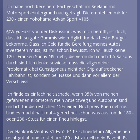
Ich habe noch bei einem Fachgeschäft im Seeland mit
Motorsport-Hintergrund nachgefragt. Die empfehlen mir für
230.- einen Yokohama Advan Sport V105.
@Vögi: Fazit von der Diskussion, was mich betrifft, ist doch,
dass ich so gute Gummis wie möglich für das beste Budget
bekomme. Dass ich Geld für die Bereifung meines Autos
investieren muss, ist mir schon bewusst. Ich will auch keine
120.- Franken Sunny NS mehr, die vermutlich nach 1,5 Saisons
durch sind. Ich denke sowieso, dass die allgemeine
Problematik bei Günstigpneus nicht der Grip auf trockener
Fahrbahn ist, sondern bei Nässe und dann vor allem der
Verschleiss.
Ich finde es einfach halt schade, wenn 85% von meinen
gefahrenen Kilometern mein Arbeitsweg und Autobahn sind
und ich für die restlichen 15% einen Hochpreis-Pneu nehme.
Und es macht halt mal 4 gerechnet schon was aus, ob du 180.-
oder 230.- Stutz für einen Pneu hinlegst.
Der Hankook Ventus S1 Evo2 K117 schneidet im Allgemeinen
recht gut ab und kostet um 180.-. Ist aktuell mein Favorit. Es