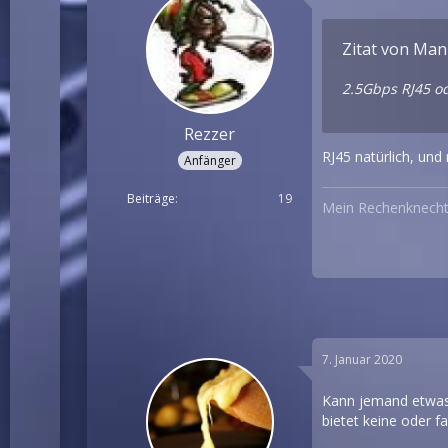
Zitat von Ma
2.5Gbps RJ45 od
Rezzer
RJ45 natürlich, und
Anfänger
Beiträge
19
Mein
Rechenknech
7. Januar 2020
Kann jemand etwas g
bietet keine oder f