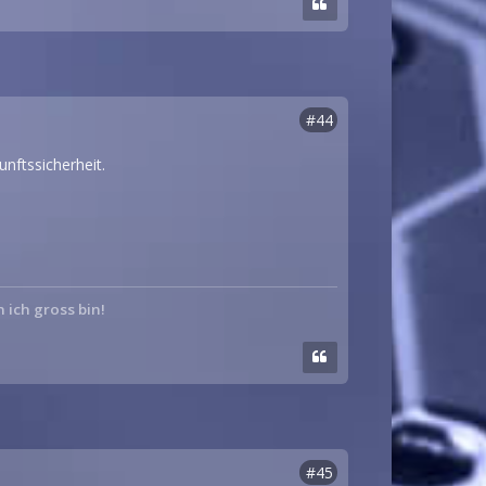
#44
nftssicherheit.
n ich gross bin!
#45