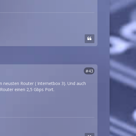
#43
en neusten Router ( Internetbox 3). Und auch
Router einen 2,5 Gbps Port.