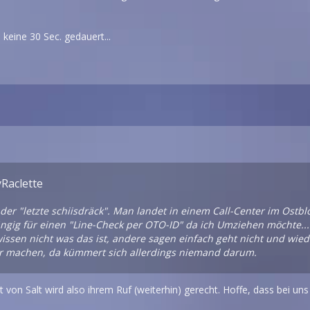
 keine 30 Sec. gedauert...
yRaclette
 der "letzte schiisdräck". Man landet in einem Call-Center im Ostb
ngig für einen "Line-Check per OTO-ID" da ich Umziehen möchte... 
wissen nicht was das ist, andere sagen einfach geht nicht und wied
r machen, da kümmert sich allerdings niemand darum.
rt von Salt wird also ihrem Ruf (weiterhin) gerecht. Hoffe, dass bei u