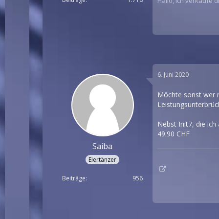
Hallo, ich verkaufe 
6. Juni 2020
Möchte sonst wer no
Leistungsunterbrü
Nebst Init7, die ic
49.90 CHF
Saiba
Eiertänzer
Beiträge
956