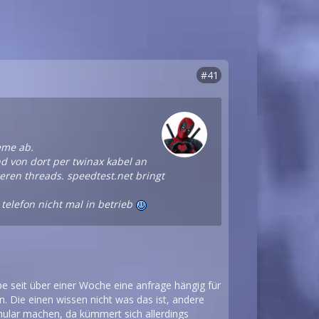
#41
leme ab.
nd von dort per twinax kabel an
eren threads. speedtest.net bringt
 telefon nicht mal in betrieb
abe seit über einer Woche eine anfrage hängig für
n. Die einen wissen nicht was das ist, andere
mular machen, da kümmert sich allerdings