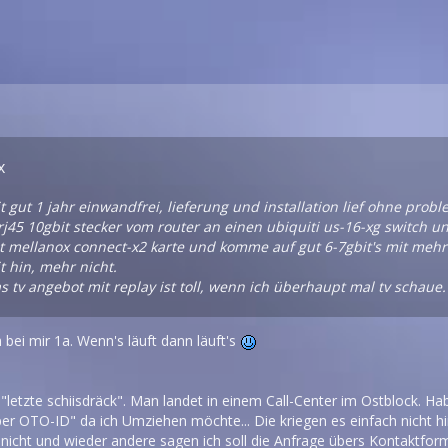
x
it gut 1 jahr einwandfrei, lieferung und installation lief ohne prob
j45 10gbit stecker vom router an einen ubiquiti us-16-xg switch u
t mellanox connect-x2 karte und komme auf gut 6-7gbit's mit mehr
it hin, mehr nicht.
s tv angebot mit replay ist toll, wenn ich überhaupt mal tv schaue.
h bei mir 1a. Wenn's läuft dann läuft's
 "letzte schiisdräck". Man landet in einem Call-Center im Ostblock. H
er OTO-ID" da ich Umziehen möchte... Die kriegen es einfach nicht hi
 nicht und wieder andere sagen ich soll die Anfrage übers Kontaktfor