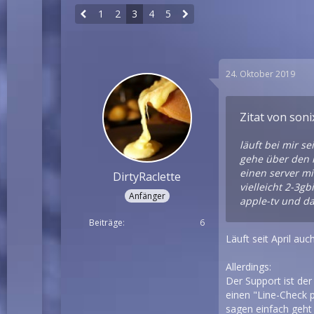
1
2
3
4
5
24. Oktober 2019
Zitat von soni
läuft bei mir se
gehe über den r
einen server mi
DirtyRaclette
vielleicht 2-3gb
Anfänger
apple-tv und da
Beiträge
6
Läuft seit April auc
Allerdings:
Der Support ist der
einen "Line-Check p
sagen einfach geht