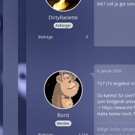
Init7 soll ja gut s
DirtyRaclette
Anfänger
Beiträge
6
8. Januar 2020
TV7 (TV Angebot vo
Du kannst für LiveT
zum Endgerät unters
->
https://www.init
Hatte bisher noch T
Boriz
Meister
Billige Sofas setze
Beiträge
1.718