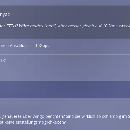
nnyac
er FTTH? Wäre beides "nett", aber besser gleich auf 10Gbps zweck
 mein Anschluss ist 10Gbps.
t
enaueres über Wingo berichten? Sind die wirklich so schlampig im Sup
ast keine einstellungsmöglichkeiten?