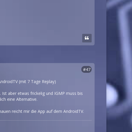
#47
ndroidTV (mit 7 Tage Replay)
. Ist aber etwas frickelig und IGMP muss bis
ch eine Alternative.
chauen reicht mir die App auf dem AndroidTV.