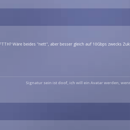
FTTH? Wäre beides "nett", aber besser gleich auf 10Gbps zwecks Zuku
Signatur sein ist doof, ich will ein Avatar werden, wen