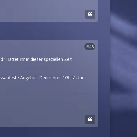
#48
 Hattet ihr in dieser speziellen Zeit
ssanteste Angebot. Dediziertes 1Gbit/s für