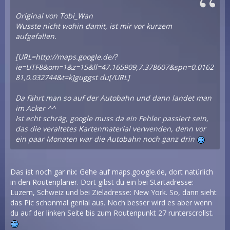
Original von Tobi_Wan
Wusste nicht wohin damit, ist mir vor kurzem
aufgefallen.
[URL=http://maps.google.de/?
ie=UTF8&om=1&z=15&ll=47.165909,7.378607&spn=0.0162
81,0.032744&t=k]guggst du[/URL]
Da fährt man so auf der Autobahn und dann landet man
im Acker ^^
Ist echt schräg, google muss da ein Fehler passiert sein,
das die veraltetes Kartenmaterial verwenden, denn vor
ein paar Monaten war die Autobahn noch ganz drin
Das ist noch gar nix: Gehe auf maps.google.de, dort natürlich
in den Routenplaner. Dort gibst du ein bei Startadresse:
Luzern, Schweiz und bei Zieladresse: New York. So, dann sieht
das Pic schonmal genial aus. Noch besser wird es aber wenn
du auf der linken Seite bis zum Routenpunkt 27 runterscrollst.