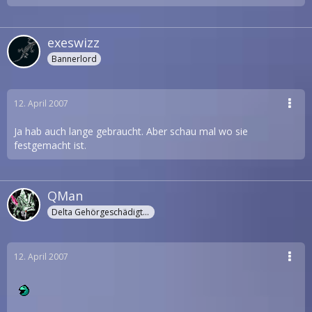
exeswizz
Bannerlord
12. April 2007
Ja hab auch lange gebraucht. Aber schau mal wo sie
festgemacht ist.
QMan
Delta Gehörgeschädigter
12. April 2007