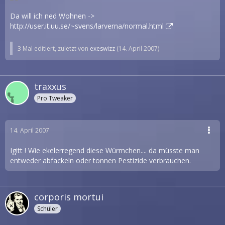
Da will ich ned Wohnen ->
http://user.it.uu.se/~svens/larverna/normal.html
3 Mal editiert, zuletzt von
exeswizz
(
14. April 2007
)
traxxus
Pro Tweaker
14. April 2007
Igitt ! Wie ekelerregend diese Würmchen.... da müsste man
entweder abfackeln oder tonnen Pestizide verbrauchen.
corporis mortui
Schüler