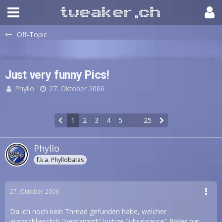
Off-Topic
Just very funny Pics!
Phyllo
27. Oktober 2006
1
2
3
4
5
…
25
Phyllo
f.k.a. Phyllobates
27. Oktober 2006
Da ich noch kein Thread gefunden habe, welcher
aussschliesslich "verdammt" lustige "ultrakrasse" Bilder hat.