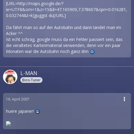
[URL=http://maps.google.de/?
ie=UTF8&om=1&z=15&ll=47.165909,7.378607&spn=0.016281,
0.032744&t=k]guggst du[/URL]
Da fährt man so auf der Autobahn und dann landet man im
Acker ^^
Ist echt schräg, google muss da ein Fehler passiert sein, das
die veraltetes Kartenmaterial verwenden, denn vor ein paar
Monaten war die Autobahn noch ganz drin
L-MAN
Bios-Tuner
16. April 2007
huere japaner!