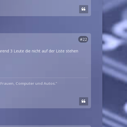
#22
rend 3 Leute die nicht auf der Liste stehen
: Frauen, Computer und Autos."