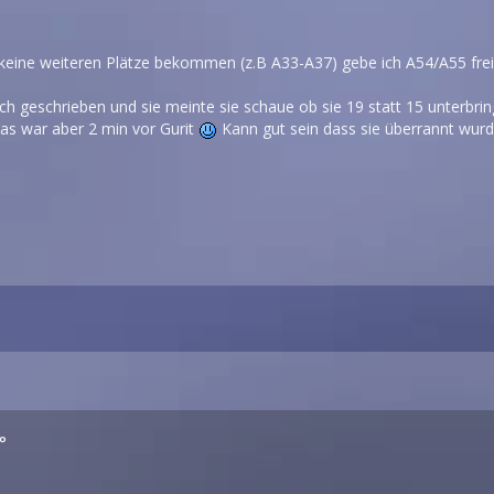
l keine weiteren Plätze bekommen (z.B A33-A37) gebe ich A54/A55 frei
lich geschrieben und sie meinte sie schaue ob sie 19 statt 15 unterbr
das war aber 2 min vor Gurit
Kann gut sein dass sie überrannt wurde
°