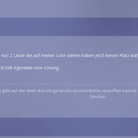
 nur: 2 Leute die auf meiner Liste stehen haben jetzt keinen Platz wäh
zt halt irgendwie eine Lösung.
s gibt auf der Welt drei Dinge wo Du sinnlos Kohle verpuffen kannst
Sinclair