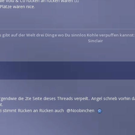
e Völu & Co rücken an rücken wären 🤷‍♂️
 Plätze wären nice.
s gibt auf der Welt drei Dinge wo Du sinnlos Kohle verpuffen kannst
Sinclair
irgendwie die 2te Seite dieses Threads verpeilt.. Angel schrieb vorhin
t.
zi stimmt Rücken an Rücken auch
Noobinchen