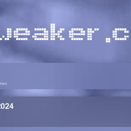
ames
2024