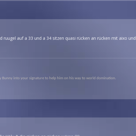
d ruugel auf a 33 und a 34 sitzen quasi rücken an rücken mit aixo un
.
opy Bunny into your signature to help him on his way to world domination