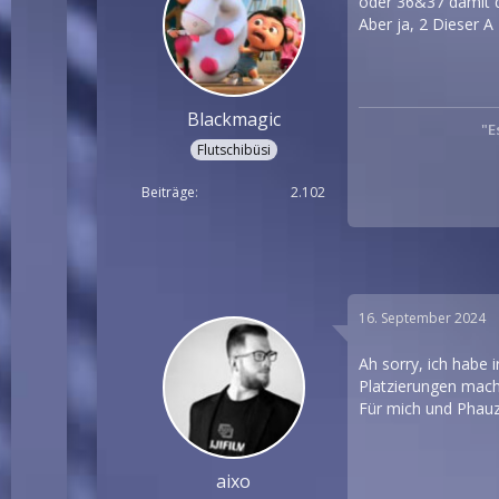
oder 36&37 damit di
Aber ja, 2 Dieser A
Blackmagic
"E
Flutschibüsi
Beiträge
2.102
16. September 2024
Ah sorry, ich habe 
Platzierungen mach
Für mich und Phau
aixo