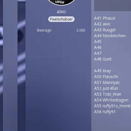
aixo
A41 Phauzi
Pixelschubser
A42 aixo
A43 Ruugel
Beiträge
3.065
A44 Noobinchen
A45
A46
A47
A48 Gurit
A49 Xray
A50 Flauschi
A51 Mannyac
A52 just4fun
A53 Tobi_Wan
A54 Wh1tedragon
A55 ruffy91s_monit
A56 ruffy91