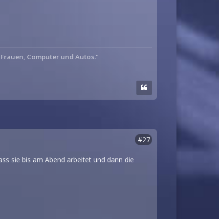
: Frauen, Computer und Autos."
#27
 dass sie bis am Abend arbeitet und dann die