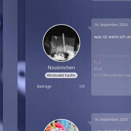
16. September 2024
was ist wenn ich un
(\_/)
Noobinchen
(O.o)
Windowkit Käufer
(> < ) This is Bunny. C
Beiträge
101
16. September 2024