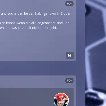
#23
 und suche den beiden halt irgendwo in E oder
ingen könne wenn die alle angemeldet sind und
n und das jetzt halt nicht mehr geht.
#24