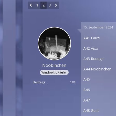
1
2
3
15. September 2024
A41 Fauzi
A42 Aixo
A43 Ruuugel
Noobinchen
A44 Noobinchen
Windowkit Käufer
A45
Beiträge
101
A46
A47
A48 Gurit