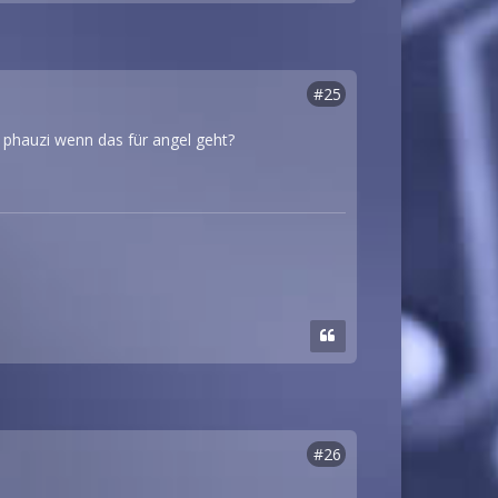
#25
d phauzi wenn das für angel geht?
#26