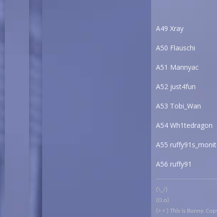
A49 Xray
A50 Flauschi
A51 Mannyac
A52 just4fun
A53 Tobi_Wan
A54 Wh1tedragon
A55 ruffy91s_monit
A56 ruffy91
(\_/)
(O.o)
(> < ) This is Bunny. C