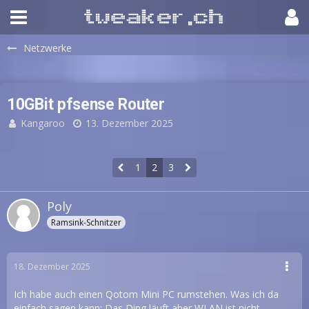
Netzwerke
10GBit pfsense Router
Kangaroo
13. Dezember 2025
1
2
3
Poly
Ramsink-Schnitzer
18. Dezember 2025
Ich habe auch einen Qotom Mini PC rumstehen. Was ich da
einfach sagen kann: Das Ding läuft aber WLAN ist nicht