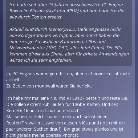
Ich hatte seit über 15 Jahren ausschliesslich PC-Engine
Boxen im Einsatz (ALIX und APU2) und nun habe ich die
alle durch Topton ersetzt.
Aktuell sind durch Memory/HDD Lieferengpässe nicht
alle Konfigurationen verfügbar, aber sonst haben die
eine riesige Auswahl an Bauformen, CPUs und
Netzwerkadapter (10G, 2.5G, alles Intel Chips). Die PCs
kommen direkt aus China, aber für private Anwendungen
würde ich sie sehr empfehlen.
Ja, PC-Engines waren gute Kisten, aber mittlerweile nicht mehr
aktuell.
Zu Zeiten von monowall waren Sie perfekt.
Ich habe mir mal eine NIC mit RTL8127 bestellt und teste Sie.
Die sollen extrem kühl laufen für 10Gbe-Karten. Und seit
Kernel 6.16 auch in Linux unterstützt.
Mal sehen, vielleicht baue ich mir auch selbst einen
Router/Firewall mit zwei von diesen NICs ( und noch mit ein
paar anderen Sachen drauf). Bin grad etwas planlos und ist
nicht gerade meine oberste Priorität.