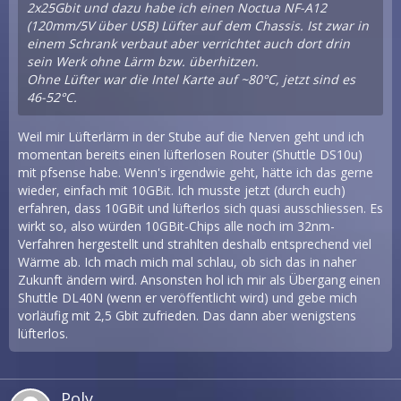
2x25Gbit und dazu habe ich einen Noctua NF-A12
(120mm/5V über USB) Lüfter auf dem Chassis. Ist zwar in
einem Schrank verbaut aber verrichtet auch dort drin
sein Werk ohne Lärm bzw. überhitzen.
Ohne Lüfter war die Intel Karte auf ~80°C, jetzt sind es
46-52°C.
Weil mir Lüfterlärm in der Stube auf die Nerven geht und ich
momentan bereits einen lüfterlosen Router (Shuttle DS10u)
mit pfsense habe. Wenn's irgendwie geht, hätte ich das gerne
wieder, einfach mit 10GBit. Ich musste jetzt (durch euch)
erfahren, dass 10GBit und lüfterlos sich quasi ausschliessen. Es
wirkt so, also würden 10GBit-Chips alle noch im 32nm-
Verfahren hergestellt und strahlten deshalb entsprechend viel
Wärme ab. Ich mach mich mal schlau, ob sich das in naher
Zukunft ändern wird. Ansonsten hol ich mir als Übergang einen
Shuttle DL40N (wenn er veröffentlicht wird) und gebe mich
vorläufig mit 2,5 Gbit zufrieden. Das dann aber wenigstens
lüfterlos.
Poly