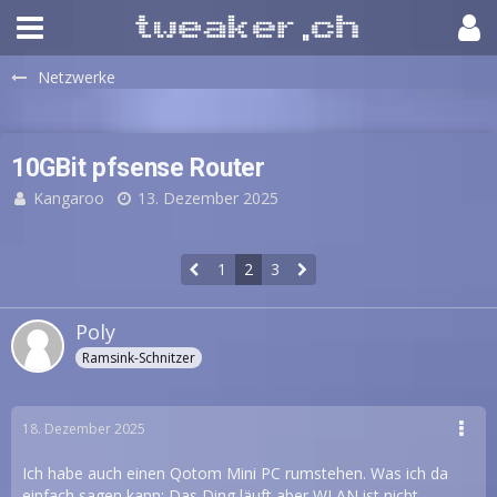
Netzwerke
10GBit pfsense Router
Kangaroo
13. Dezember 2025
1
2
3
Poly
Ramsink-Schnitzer
18. Dezember 2025
Ich habe auch einen Qotom Mini PC rumstehen. Was ich da
einfach sagen kann: Das Ding läuft aber WLAN ist nicht