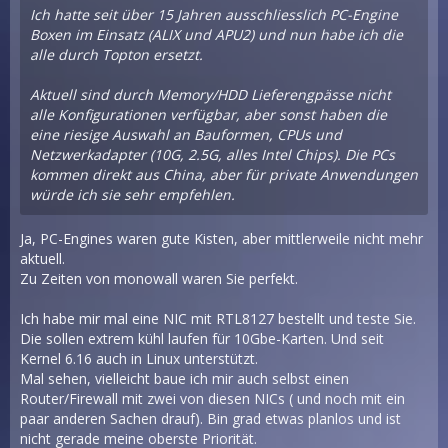
Ich hatte seit über 15 Jahren ausschliesslich PC-Engine
Boxen im Einsatz (ALIX und APU2) und nun habe ich die
alle durch Topton ersetzt.
Aktuell sind durch Memory/HDD Lieferengpässe nicht
alle Konfigurationen verfügbar, aber sonst haben die
eine riesige Auswahl an Bauformen, CPUs und
Netzwerkadapter (10G, 2.5G, alles Intel Chips). Die PCs
kommen direkt aus China, aber für private Anwendungen
würde ich sie sehr empfehlen.
Ja, PC-Engines waren gute Kisten, aber mittlerweile nicht mehr
aktuell.
Zu Zeiten von monowall waren Sie perfekt.
Ich habe mir mal eine NIC mit RTL8127 bestellt und teste Sie.
Die sollen extrem kühl laufen für 10Gbe-Karten. Und seit
Kernel 6.16 auch in Linux unterstützt.
Mal sehen, vielleicht baue ich mir auch selbst einen
Router/Firewall mit zwei von diesen NICs ( und noch mit ein
paar anderen Sachen drauf). Bin grad etwas planlos und ist
nicht gerade meine oberste Priorität.