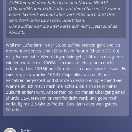
2x25Gbit und dazu habe ich einen Noctua NF-A12
(120mm/5V über USB) Lüfter auf dem Chassis. Ist zwar in
einem Schrank verbaut aber verrichtet auch dort drin
sein Werk ohne Lärm bzw. überhitzen.
Ohne Lüfter war die Intel Karte auf ~80°C, jetzt sind es
46-52°C.
Weil mir Lüfterlärm in der Stube auf die Nerven geht und ich
momentan bereits einen lüfterlosen Router (Shuttle DS10u)
mit pfsense habe. Wenn's irgendwie geht, hätte ich das gerne
wieder, einfach mit 10GBit. Ich musste jetzt (durch euch)
erfahren, dass 10GBit und lüfterlos sich quasi ausschliessen. Es
wirkt so, also würden 10GBit-Chips alle noch im 32nm-
Verfahren hergestellt und strahlten deshalb entsprechend viel
Wärme ab. Ich mach mich mal schlau, ob sich das in naher
Zukunft ändern wird. Ansonsten hol ich mir als Übergang einen
Shuttle DL40N (wenn er veröffentlicht wird) und gebe mich
vorläufig mit 2,5 Gbit zufrieden. Das dann aber wenigstens
lüfterlos.
Poly