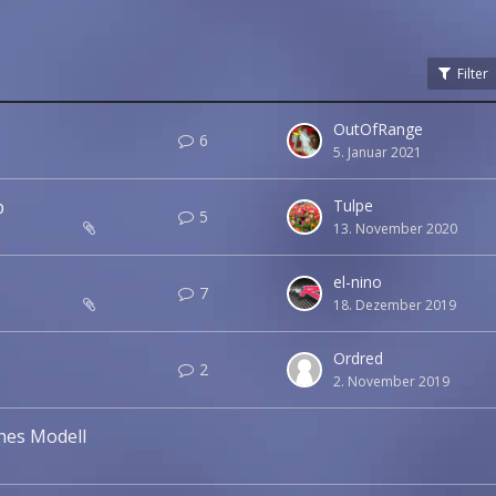
Filter
OutOfRange
6
5. Januar 2021
p
Tulpe
5
13. November 2020
el-nino
7
18. Dezember 2019
Ordred
2
2. November 2019
ches Modell