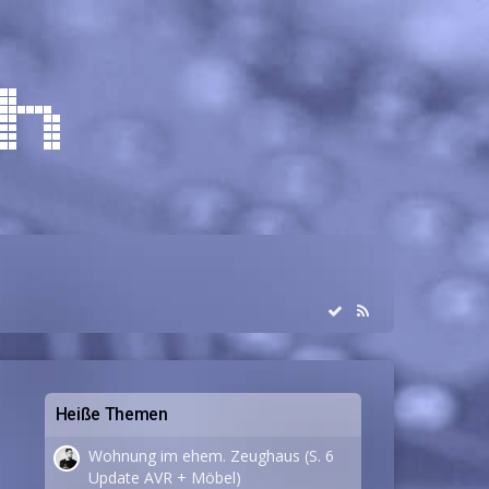
Heiße Themen
Wohnung im ehem. Zeughaus (S. 6
Update AVR + Möbel)