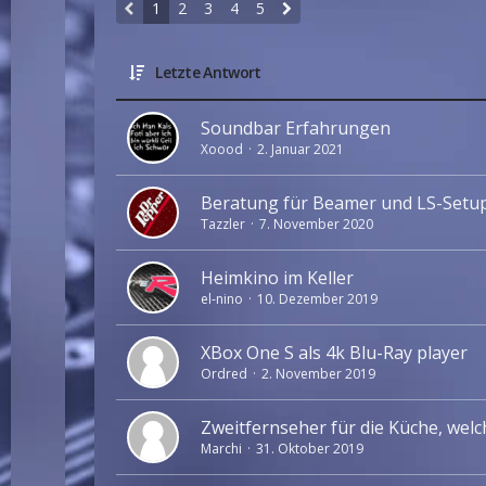
1
2
3
4
5
Letzte Antwort
Soundbar Erfahrungen
Xoood
2. Januar 2021
Beratung für Beamer und LS-Setu
Tazzler
7. November 2020
Heimkino im Keller
el-nino
10. Dezember 2019
XBox One S als 4k Blu-Ray player
Ordred
2. November 2019
Zweitfernseher für die Küche, wel
Marchi
31. Oktober 2019