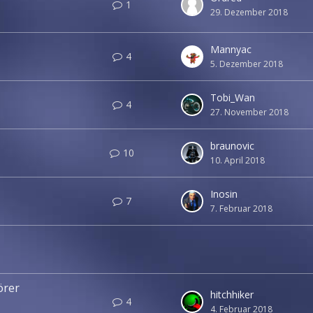
1
29. Dezember 2018
Mannyac
4
5. Dezember 2018
Tobi_Wan
4
27. November 2018
braunovic
10
10. April 2018
Inosin
7
7. Februar 2018
örer
hitchhiker
4
4. Februar 2018