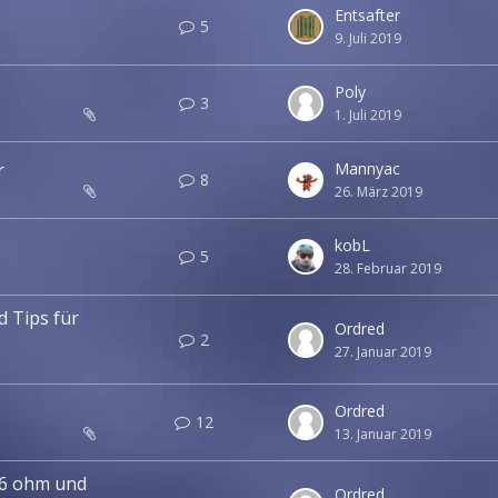
Entsafter
5
9. Juli 2019
Poly
3
1. Juli 2019
r
Mannyac
8
26. März 2019
kobL
5
28. Februar 2019
 Tips für
Ordred
2
27. Januar 2019
Ordred
12
13. Januar 2019
6 ohm und
Ordred