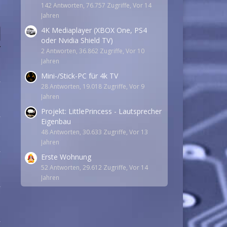
142 Antworten, 76.757 Zugriffe, Vor 14
Jahren
4K Mediaplayer (XBOX One, PS4
oder Nvidia Shield TV)
2 Antworten, 36.862 Zugriffe, Vor 10
Jahren
Mini-/Stick-PC für 4k TV
28 Antworten, 19.018 Zugriffe, Vor 9
Jahren
Projekt: LittlePrincess - Lautsprecher
Eigenbau
48 Antworten, 30.633 Zugriffe, Vor 13
Jahren
Erste Wohnung
52 Antworten, 29.612 Zugriffe, Vor 14
Jahren