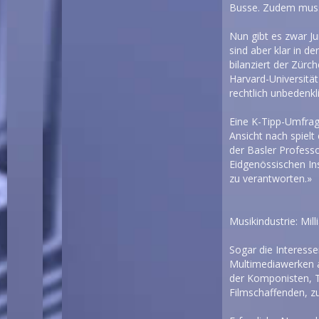
Busse. Zudem muss
Nun gibt es zwar Ju
sind aber klar in 
bilanziert der Zür
Harvard-Universität
rechtlich unbedenkl
Eine K-Tipp-Umfrag
Ansicht nach spielt
der Basler Professo
Eidgenössischen Ins
zu verantworten.»
Musikindustrie: Mill
Sogar die Interesse
Multimediawerken au
der Komponisten, Te
Filmschaffenden, zu