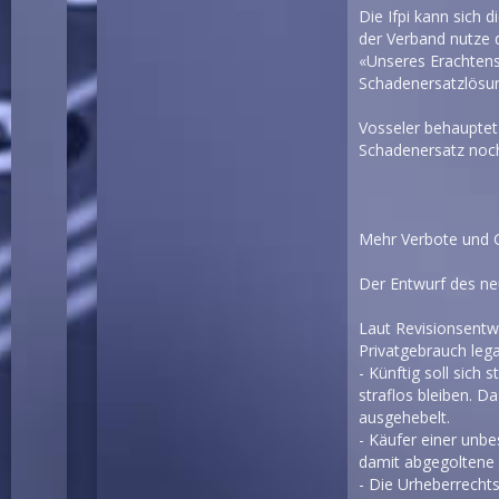
Die Ifpi kann sich 
der Verband nutze 
«Unseres Erachtens 
Schadenersatzlösu
Vosseler behauptet
Schadenersatz noc
Mehr Verbote und 
Der Entwurf des ne
Laut Revisionsentw
Privatgebrauch lega
- Künftig soll sich
straflos bleiben. D
ausgehebelt.
- Käufer einer unb
damit abgegoltene
- Die Urheberrecht