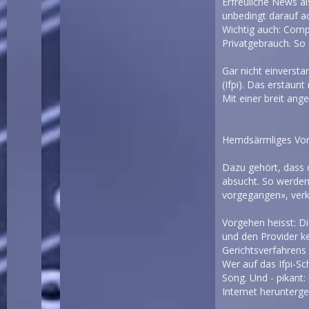
Erfreuliche News a
unbedingt darauf ac
Wichtig auch: Com
Privatgebrauch. So 
Gar nicht einverst
(Ifpi). Das erstaun
Mit einer breit an
Hemdsärmliges Vo
Dazu gehört, dass 
absucht. So werden 
vorgegangen», verk
Vorgehen heisst: Di
und den Provider ke
Gerichtsverfahrens 
Wer auf das Ifpi-Sc
Song. Und - pikant:
Internet herunterg