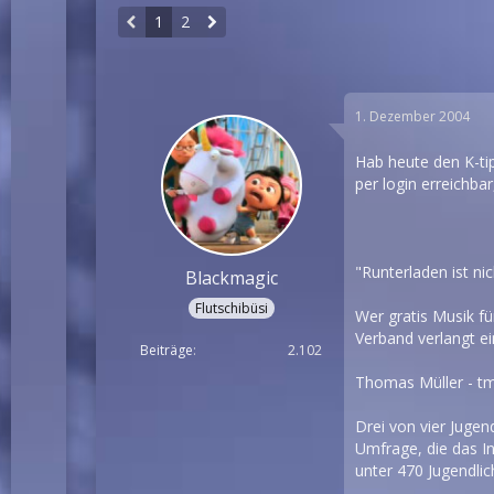
1
2
1. Dezember 2004
Hab heute den K-tip
per login erreichbar
"Runterladen ist nich
Blackmagic
Flutschibüsi
Wer gratis Musik fü
Verband verlangt ei
Beiträge
2.102
Thomas Müller -
tm
Drei von vier Jugen
Umfrage, die das I
unter 470 Jugendlic