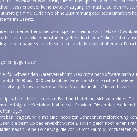
lso für Downloader von Musik, Filmen und Spielen. Wer über Tauschbör
hten, dass er selber keine Dateien zugänglich macht. Bei den meisten
puterprogramme dürfen nie ohne Zustimmung des Rechteinhabers her
stehts im Gesetz.
anden mit der vorherrschenden Expertenmeinung zum Musik-Download
t nicht, denn der Musikindustrie entgehen durch den Online-Datentausc
gelegten Kampagne versucht sie denn auch, Musikliebhaber von Tausch
rgehen gegen User
die Ifpi Schweiz den Datenverkehr im Web mit einer Software nach 
täglich 3000 bis 4000 verdächtige Datentransfers registriert. «Gegen
ündete Ifpi-Schweiz-Sekretär Peter Vosseler in der «Neuen Luzerner 
e Ifpi schickt dem User einen Brief und bittet ihn, sich zu melden. D
nnt, erfolgt die Kontaktaufnahme via Provider. Dieser darf die Ident
offen legen.
hreiben reagiert, wird mit einer happigen Schadenersatzforderung kon
 User, die beim Upload erwischt wurden, sollen gleich noch einen Fra
eladen haben - eine Forderung, die vor Gericht kaum durchzusetzen w