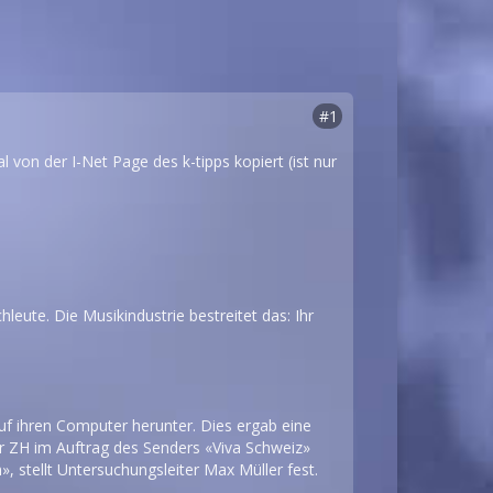
#1
von der I-Net Page des k-tipps kopiert (ist nur
hleute. Die Musikindustrie bestreitet das: Ihr
uf ihren Computer herunter. Dies ergab eine
r ZH im Auftrag des Senders «Viva Schweiz»
», stellt Untersuchungsleiter Max Müller fest.