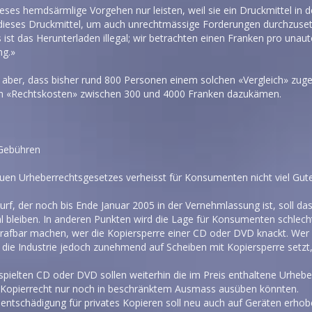
dieses hemdsärmlige Vorgehen nur leisten, weil sie ein Druckmittel in 
dieses Druckmittel, um auch unrechtmässige Forderungen durchzusetze
ist das Herunterladen illegal; wir betrachten einen Franken pro unau
ng.»
 aber, dass bisher rund 800 Personen einem solchen «Vergleich» zug
h «Rechtskosten» zwischen 300 und 4000 Franken dazukämen.
Gebühren
uen Urheberrechtsgesetzes verheisst für Konsumenten nicht viel Gute
urf, der noch bis Ende Januar 2005 in der Vernehmlassung ist, soll 
l bleiben. In anderen Punkten wird die Lage für Konsumenten schlech
 strafbar machen, wer die Kopiersperre einer CD oder DVD knackt. Wer 
a die Industrie jedoch zunehmend auf Scheiben mit Kopiersperre setzt
espielten CD oder DVD sollen weiterhin die im Preis enthaltene Urheb
 Kopierrecht nur noch in beschränktem Ausmass ausüben könnten.
sentschädigung für privates Kopieren soll neu auch auf Geräten erho