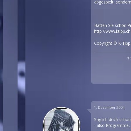
abgespielt, sonder
Hatten Sie schon P
http://www.ktipp.ch
Copyright © K-Tipp
"E
1. Dezember 2004
Sag ich doch schon 
- also Programme, G