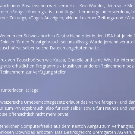
t auch unter Erwachsenen weit verbreitet. Kein Wunder, denn viele Me
men. «Songs können gratis - und illegal - heruntergeladen werden», 
erner Zeitung», «Tages-Anzeiger», «Neue Luzerner Zeitung» und «Woc
 Weder in der Schweiz noch in Deutschland oder in den USA hat je ein
Spielen für den Privatgebrauch sei unzulässig. Wurde jemand verurtei
uschbörse selber solche Dateien angeboten hatte.
 Crux von Tauschbörsen wie Kazaa, Gnutella und Lime Wire für Internet
z gratis erhältlichen Programms - Musik von anderen Teilnehmern bezi
eilnehmern zur Verfügung stellen.
unterladen ist legal
weizerische Urheberrechtsgesetz erlaubt das Vervielfältigen - und da
r zum Privatgebrauch, also für sich selber sowie für Freunde und Ve
sie offensichtlich nicht mehr privat.
gendlichen Computerfreaks aus dem Kanton Aargau zum Verhängnis, 
enlosen Download anboten. Das Bezirksgericht Bremgarten AG verurtei