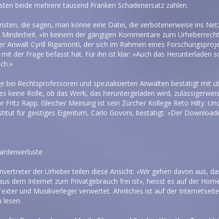
ten beide mehrere tausend Franken Schadenersatz zahlen.
risten, die sagen, man könne eine Datei, die verbotenerweise ins Netz 
der Minderheit. «In keinem der gängigen Kommentare zum Urheberrecht
cher Anwalt Cyrill Rigamonti, der sich im Rahmen eines Forschungspr
 mit der Frage befasst hat. Für ihn ist klar: «Auch das Herunterladen
ich.»
e bei Rechtsprofessoren und spezialisierten Anwälten bestätigt mit 
 es keine Rolle, ob das Werk, das heruntergeladen wird, zulässigerweis
r Fritz Rapp. Gleicher Meinung ist sein Zürcher Kollege Reto Hilty. U
titut für geistiges Eigentum, Carlo Govoni, bestätigt: «Der Downloade
iardenverluste
nvertreter der Urheber teilen diese Ansicht: «Wir gehen davon aus, 
s dem Internet zum Privatgebrauch frei ist», heisst es auf der Home
xter und Musikverleger verwertet. Ähnliches ist auf der Internetseit
 lesen.