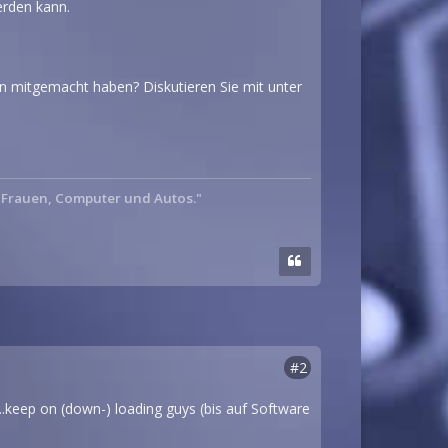
erden kann.
 mitgemacht haben? Diskutieren Sie mit unter
: Frauen, Computer und Autos."
#2
...keep on (down-) loading guys (bis auf Software