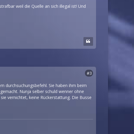
fbar weil die Quelle an sich illegal ist! Und
#3
em durchsuchungsbefehl. Sie haben ihm beim
 gemacht. Nunja selber schuld wenner ohne
sie vernichtet, keine Rückerstattung. Die Busse