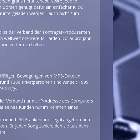
sen gratis herunterlädt, sollte jedoch
 Börsen genügt dafür ein einfacher Klick.
untergeladen werden - auch nicht zum
 ist der Verband der Tonträger-Produzenten
h weltweit mehrere Milliarden Dollar pro Jahr.
börsen fern zu halten.
auffälligen Bewegungen von MP3-Dateien
 rund 1300 Privatpersonen sind wir seit 1999
Zeitung».
a der Verband nur die IP-Adresse des Computers
ität seines Kunden nur im Rahmen eines
frontiert: 50 Franken pro illegal angebotenen
nken für jeden Song zahlen, den sie aus dem
äre.