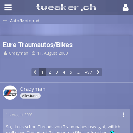
Auto/Motorrad
Eure Traumautos/Bikes
Crazyman
11. August 2003
1
2
3
4
5
…
497
Crazyman
Allestuner
11. August 2003
So, da es schon Threads von Traumbabes usw. gibt, will ich
mall einen Thread mit Traumautos/Bikes aufmachen.