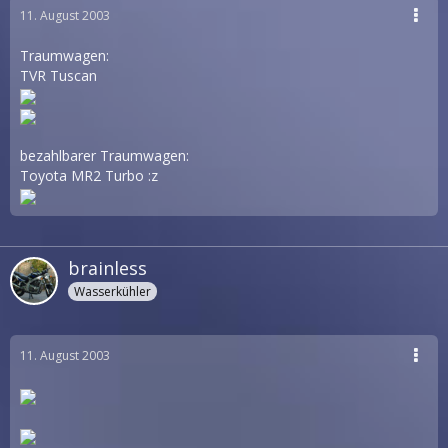
11. August 2003
Traumwagen:
TVR Tuscan
bezahlbarer Traumwagen:
Toyota MR2 Turbo :z
brainless
Wasserkühler
11. August 2003