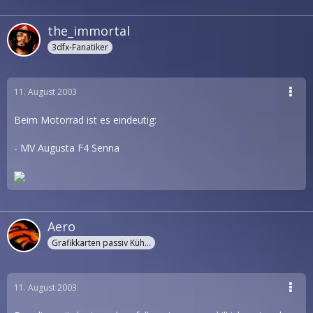
the_immortal
3dfx-Fanatiker
11. August 2003
Beim Motorrad ist es eindeutig:
- MV Augusta F4 Senna
Aero
Grafikkarten passiv Kühler
11. August 2003