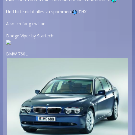
Und bitte nicht alles zu spammen
THX
Also ich fang mal an.....
Dodge Viper by Startech:
BMW 760Li: