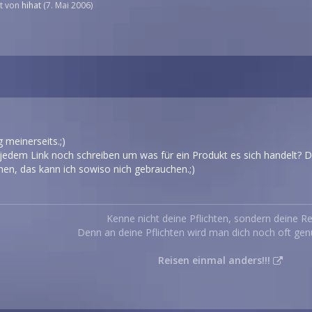
zt von
hihat
(
7. Mai 2006
)
 meinerseits.;)
u jedem Link noch schreiben um was für ein Produkt es sich handelt? 
en, das kann ich sowiso nich gebrauchen.;)
Kenne nicht deine Pflichten, sondern deine Re
Denn an deine Pflichten wird man dich noch oft gen
Reisen einmal anders!!!