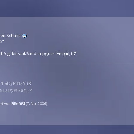
rren Schuhe
5"
ch/cgi-bin/auk?cmd=mpg;usr=Firegirl;
o.ch/LaDyPiNaY
.ch/LaDyPiNaY
etzt von
FiReGiRl
(
7. Mai 2006
)