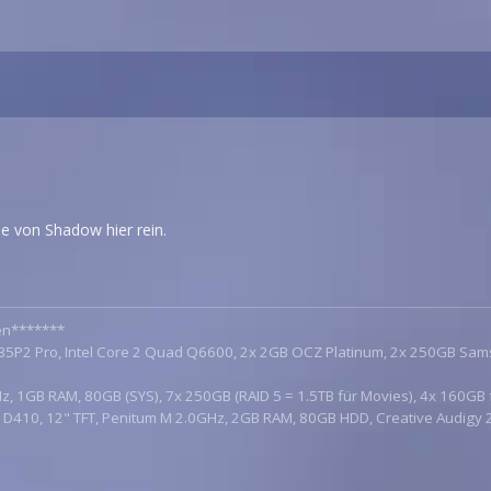
e von Shadow hier rein.
en*******
P35P2 Pro, Intel Core 2 Quad Q6600, 2x 2GB OCZ Platinum, 2x 250GB Sa
z, 1GB RAM, 80GB (SYS), 7x 250GB (RAID 5 = 1.5TB für Movies), 4x 160GB 
de D410, 12" TFT, Penitum M 2.0GHz, 2GB RAM, 80GB HDD, Creative Audigy