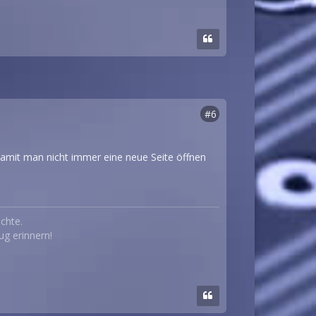
#6
Damit man nicht immer eine neue Seite öffnen
chte.
ug erinnern!