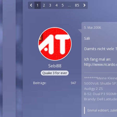
1
2
3
4
5
…
85
5. Mai 2006
Säli
Damits nicht viele 
Ich fang mal an:
http://www.ricardo
Sebi88
Quake 3 for ever
*******Meine Klein
Beiträge
947
5000Volt: Shuttle S
Audigy 2 ZS
B-52: Dual P3 900MH
Brandy: Dell Latitu
Einmal editiert, zul