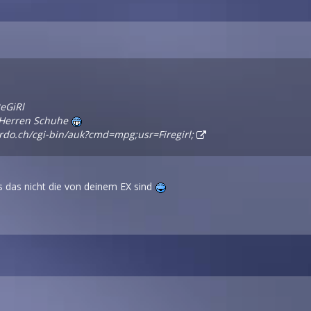
ReGiRl
 Herren Schuhe
rdo.ch/cgi-bin/auk?cmd=mpg;usr=Firegirl;
s das nicht die von deinem EX sind