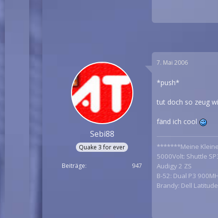
7. Mai 2006
*push*
tut doch so zeug wi
fänd ich cool
Sebi88
*******Meine Klein
Quake 3 for ever
5000Volt: Shuttle S
Beiträge
947
Audigy 2 ZS
B-52: Dual P3 900MH
Brandy: Dell Latitu