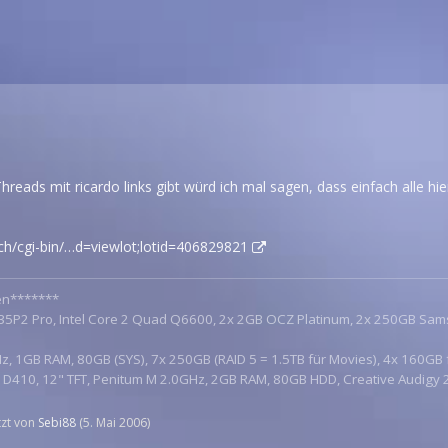
Threads mit ricardo links gibt würd ich mal sagen, dass einfach alle hi
.ch/cgi-bin/…d=viewlot;lotid=406829821
en*******
P35P2 Pro, Intel Core 2 Quad Q6600, 2x 2GB OCZ Platinum, 2x 250GB Sa
z, 1GB RAM, 80GB (SYS), 7x 250GB (RAID 5 = 1.5TB für Movies), 4x 160GB 
de D410, 12" TFT, Penitum M 2.0GHz, 2GB RAM, 80GB HDD, Creative Audigy
etzt von
Sebi88
(
5. Mai 2006
)