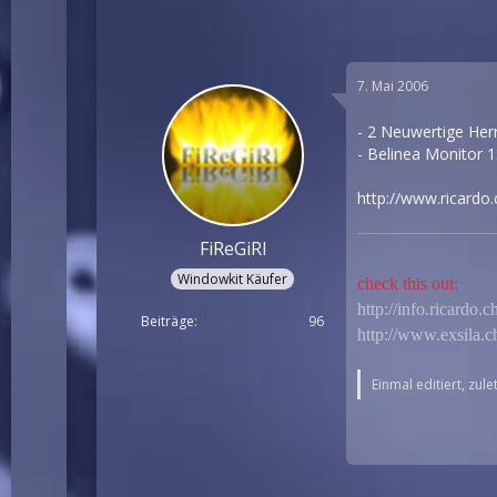
7. Mai 2006
- 2 Neuwertige He
- Belinea Monitor 1
http://www.ricardo.
FiReGiRl
Windowkit Käufer
check this out:
http://info.ricard
Beiträge
96
http://www.exsila
Einmal editiert, zul