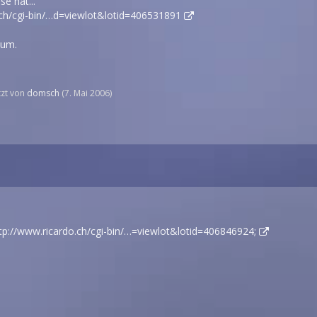
se hat...
.ch/cgi-bin/…d=viewlot&lotid=406531891
num.
etzt von
domsch
(
7. Mai 2006
)
tp://www.ricardo.ch/cgi-bin/…=viewlot&lotid=406846924;