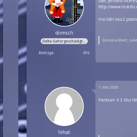
falls jemand interes
http://www.ricardo
msi k8n neo2 plati
domsch
Einmal editiert, zul
Delta Gehörgeschädigter
Beiträge
459
7. Mai 2006
Pentium 4 3 Ghz
ht
hihat