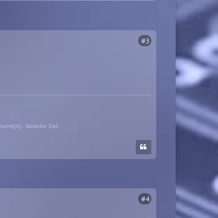
#3
eams[/i] - Salvador Dali
#4