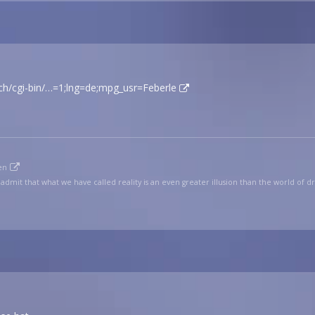
.ch/cgi-bin/…=1;lng=de;mpg_usr=Feberle
en
admit that what we have called reality is an even greater illusion than the world of dr