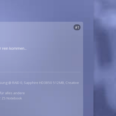
#1
er rein kommen...
msung @ RAID 0, Sapphire HD3850 512MB, Creative
für alles andere
 2 ZS Notebook