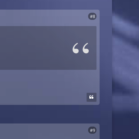
#8
#9