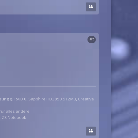
#2
msung @ RAID 0, Sapphire HD3850 512MB, Creative
für alles andere
 2 ZS Notebook